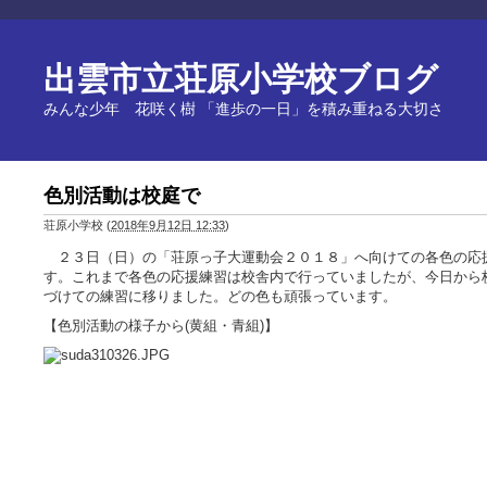
出雲市立荘原小学校ブログ
みんな少年 花咲く樹 「進歩の一日」を積み重ねる大切さ
色別活動は校庭で
荘原小学校
(
2018年9月12日 12:33
)
２３日（日）の「荘原っ子大運動会２０１８」へ向けての各色の応
す。これまで各色の応援練習は校舎内で行っていましたが、今日から
づけての練習に移りました。どの色も頑張っています。
【色別活動の様子から(黄組・青組)】