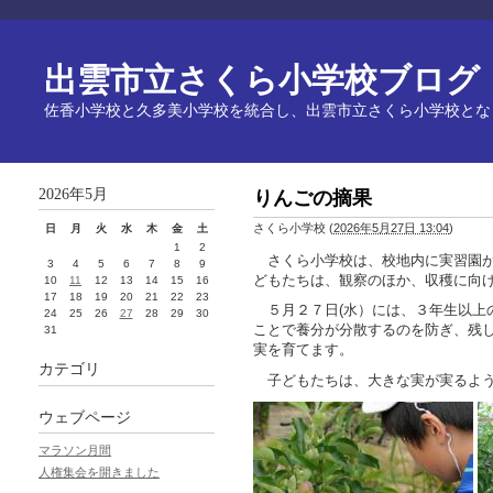
出雲市立さくら小学校ブログ
佐香小学校と久多美小学校を統合し、出雲市立さくら小学校とな
2026年5月
りんごの摘果
さくら小学校
(
2026年5月27日 13:04
)
日
月
火
水
木
金
土
1
2
さくら小学校は、校地内に実習園が
3
4
5
6
7
8
9
どもたちは、観察のほか、収穫に向
10
11
12
13
14
15
16
17
18
19
20
21
22
23
５月２７日(水）には、３年生以上
24
25
26
27
28
29
30
ことで養分が分散するのを防ぎ、残
31
実を育てます。
カテゴリ
子どもたちは、大きな実が実るよう
ウェブページ
マラソン月間
人権集会を開きました