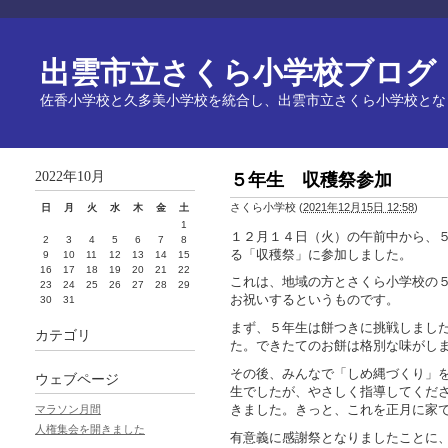
出雲市立さくら小学校ブログ
佐香小学校と久多美小学校を統合し、出雲市立さくら小学校とな
2022年10月
５年生 収穫祭参加
さくら小学校
(
2021年12月15日 12:58
)
日
月
火
水
木
金
土
1
１２月１４日（火）の午前中から、
2
3
4
5
6
7
8
る「収穫祭」に参加しました。
9
10
11
12
13
14
15
16
17
18
19
20
21
22
これは、地域の方とさくら小学校の
23
24
25
26
27
28
29
お祝いするというものです。
30
31
まず、５年生は餅つきに挑戦しまし
カテゴリ
た。できたてのお餅は格別な味がし
その後、みんなで「しめ縄づくり」
ウェブページ
生でしたが、やさしく指導してくだ
きました。きっと、これを正月に家
マラソン月間
人権集会を開きました
有意義に感謝祭となりましたことに