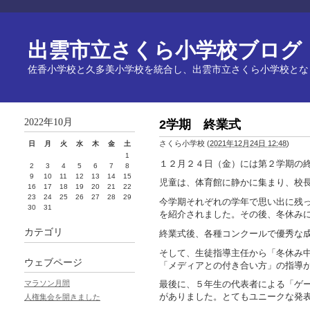
出雲市立さくら小学校ブログ
佐香小学校と久多美小学校を統合し、出雲市立さくら小学校とな
2022年10月
2学期 終業式
さくら小学校
(
2021年12月24日 12:48
)
日
月
火
水
木
金
土
1
１２月２４日（金）には第２学期の
2
3
4
5
6
7
8
9
10
11
12
13
14
15
児童は、体育館に静かに集まり、校
16
17
18
19
20
21
22
23
24
25
26
27
28
29
今学期それぞれの学年で思い出に残
30
31
を紹介されました。その後、冬休み
カテゴリ
終業式後、各種コンクールで優秀な
そして、生徒指導主任から「冬休み
ウェブページ
「メディアとの付き合い方」の指導
マラソン月間
最後に、５年生の代表者による「ゲ
がありました。とてもユニークな発
人権集会を開きました