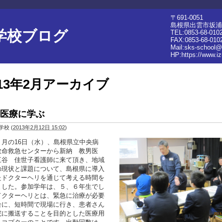
〒691-0051
島根県出雲市坂浦町2
学校ブログ
TEL:0853-68-010
FAX:0853-68-010
Mail:sks-school@
HP:
https://www.i
013年2月アーカイブ
医療に学ぶ
学校
(
2013年2月12日 15:02
)
の16日（水）、島根県立中央病
救命救急センターから新納 教男医
三谷 佳世子看護師に来て頂き、地域
の現状と課題について、島根県に導入
たドクターヘリを通じて考える時間を
ました。参加学年は、５、６年生でし
ドクターヘリとは、緊急に治療が必要
合に、短時間で現場に行き、患者さん
院に搬送することを目的とした医療用