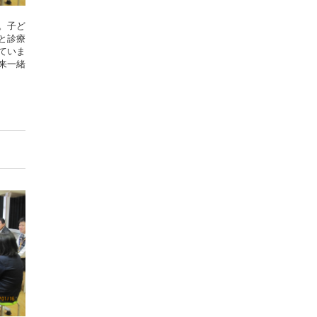
。子ど
と診療
ていま
来一緒