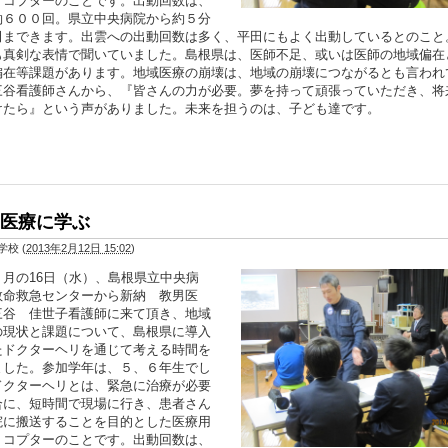
リコプターのことです。出動回数は、
約６００回。県立中央病院から約５分
田まできます。出雲への出動回数は多く、平田にもよく出動しているとのこと
も真剣な表情で聞いていました。島根県は、医師不足、或いは医師の地域偏在
偏在等課題があります。地域医療の崩壊は、地域の崩壊につながるとも言われ
三谷看護師さんから、『皆さんの力が必要。夢を持って頑張っていただき、将
けたら』という声がありました。未来を担うのは、子ども達です。
医療に学ぶ
学校
(
2013年2月12日 15:02
)
の16日（水）、島根県立中央病
救命救急センターから新納 教男医
三谷 佳世子看護師に来て頂き、地域
の現状と課題について、島根県に導入
たドクターヘリを通じて考える時間を
ました。参加学年は、５、６年生でし
ドクターヘリとは、緊急に治療が必要
合に、短時間で現場に行き、患者さん
院に搬送することを目的とした医療用
リコプターのことです。出動回数は、