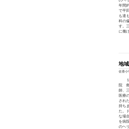
のヘ
年間
で平
も達
科の
す。
に働
地域
佐香小
１月
院 
師、
医療
され
持ち
た。
な場
を病
のヘ