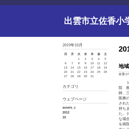
出雲市立佐香小
2019年10月
2
日
月
火
水
木
金
土
1
2
3
4
5
6
7
8
9
10
11
12
地域
13
14
15
16
17
18
19
20
21
22
23
24
25
26
佐香小
27
28
29
30
31
１月
カテゴリ
院 
師、
医療
ウェブページ
され
assets_c
持ち
2012
た。
10
な場
を病