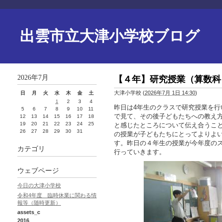
出雲市立大津小学校ブログ
2026年7月
【４年】研究授業（算数科
大津小学校
(
2026年7月 1日 14:30
)
日
月
火
水
木
金
土
1
2
3
4
昨日は4年生のクラスで研究授業を
5
6
7
8
9
10
11
で見て、その後子どもたちへの教え
12
13
14
15
16
17
18
19
20
21
22
23
24
25
と感じたところについて伝え合うこ
26
27
28
29
30
31
の授業が子どもたちにとってよりよ
す。昨日の４年生の授業が今年度の
カテゴリ
行っていきます。
ウェブページ
今日の大津小学校
令和4年度 臨時休業に関わる情
報等（随時更新）
assets_c
2016