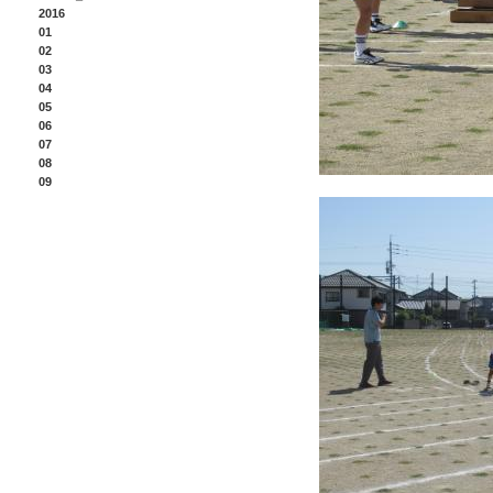
2016
01
02
03
04
05
06
07
08
09