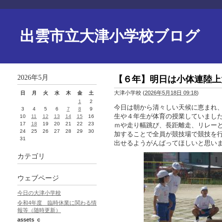
出雲市立大津小学校ブログ
2026年5月
【６年】明日は小体連陸上
大津小学校
(
2026年5月18日 09:18
)
日
月
火
水
木
金
土
1
2
今日は朝から清々しい天候に恵まれ
3
4
5
6
7
8
9
生や４年生が体育の授業していまし
10
11
12
13
14
15
16
17
18
19
20
21
22
23
ｍや走り幅跳び、長距離走、リレー
24
25
26
27
28
29
30
加することで全員が競技場で競技を
31
出せるようがんばってほしいと思い
カテゴリ
ウェブページ
今日の大津小学校
令和4年度 臨時休業に関わる情
報等（随時更新）
assets_c