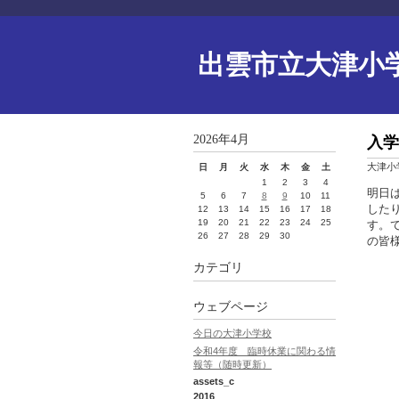
出雲市立大津小
2026年4月
入学
大津小
日
月
火
水
木
金
土
1
2
3
4
明日
5
6
7
8
9
10
11
した
12
13
14
15
16
17
18
19
20
21
22
23
24
25
す。
26
27
28
29
30
の皆
カテゴリ
ウェブページ
今日の大津小学校
令和4年度 臨時休業に関わる情
報等（随時更新）
assets_c
2016