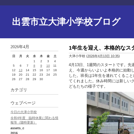
出雲市立大津小学校ブログ
2026年4月
1年生を迎え、本格的なス
大津小学校
(
2026年4月13日 10:35
)
日
月
火
水
木
金
土
1
2
3
4
4月13日、1週間のスタートです。
5
6
7
8
9
10
11
え、今週からいよいよ本格的に始動
12
13
14
15
16
17
18
19
20
21
22
23
24
25
した。班長は1年生を連れてくるこ
26
27
28
29
30
てくれました。休み時間には新しい
どもたちの様子です。
カテゴリ
ウェブページ
今日の大津小学校
令和4年度 臨時休業に関わる情
報等（随時更新）
assets_c
2016