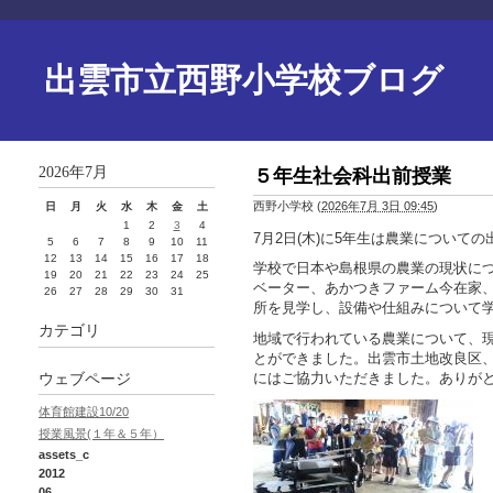
出雲市立西野小学校ブログ
2026年7月
５年生社会科出前授業
西野小学校
(
2026年7月 3日 09:45
)
日
月
火
水
木
金
土
1
2
3
4
7月2日(木)に5年生は農業について
5
6
7
8
9
10
11
12
13
14
15
16
17
18
学校で日本や島根県の農業の現状につ
19
20
21
22
23
24
25
ベーター、あかつきファーム今在家
26
27
28
29
30
31
所を見学し、設備や仕組みについて
カテゴリ
地域で行われている農業について、
とができました。出雲市土地改良区
にはご協力いただきました。ありが
ウェブページ
体育館建設10/20
授業風景(１年＆５年）
assets_c
2012
06