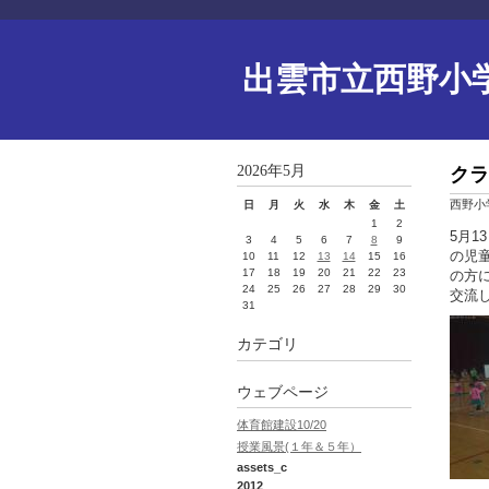
出雲市立西野小
2026年5月
クラ
西野小
日
月
火
水
木
金
土
1
2
5月1
3
4
5
6
7
8
9
の児
10
11
12
13
14
15
16
17
18
19
20
21
22
23
の方
24
25
26
27
28
29
30
交流
31
カテゴリ
ウェブページ
体育館建設10/20
授業風景(１年＆５年）
assets_c
2012