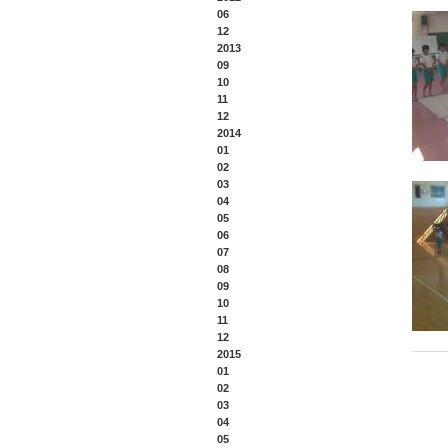
06
12
2013
09
10
11
12
2014
01
02
03
04
05
06
07
08
09
10
11
12
2015
01
02
03
04
05