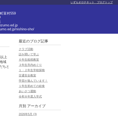
いずもオロチネット ブログトップ
町富村559
9
1
izumo.ed.jp
zumo.ed.jp/nishino-sho/
最近のブログ記事
クラブ活動
話を聞いて学ぶ
生以上
６年生租税教室
地域
３年生市内めぐり
だちと
１・２年生学校探検
交通安全教室
学習が進んでいます！
１年生初めての給食
あいさつ運動
令和８年度入学式
月別
アーカイブ
2026年5月 (3)