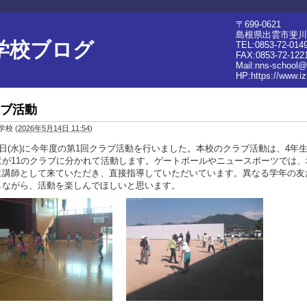
〒699-0621
島根県出雲市斐川
学校ブログ
TEL:0853-72-014
FAX:0853-72-122
Mail:nns-school@
HP:
https://www.i
ブ活動
学校
(
2026年5月14日 11:54
)
3日(水)に今年度の第1回クラブ活動を行いました。本校のクラブ活動は、4年
童が11のクラブに分かれて活動します。ゲートボールやニュースポーツでは、
に講師として来ていただき、直接指導していただいています。異なる学年の友
しながら、活動を楽しんでほしいと思います。