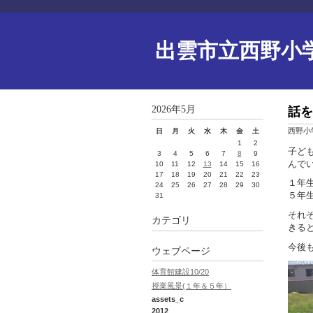
出雲市立西野小
2026年5月
話を
西野小
日
月
火
水
木
金
土
1
2
子ど
3
4
5
6
7
8
9
んで
10
11
12
13
14
15
16
17
18
19
20
21
22
23
１年
24
25
26
27
28
29
30
５年生
31
それ
カテゴリ
きる
今後
ウェブページ
体育館建設10/20
授業風景(１年＆５年）
assets_c
2012