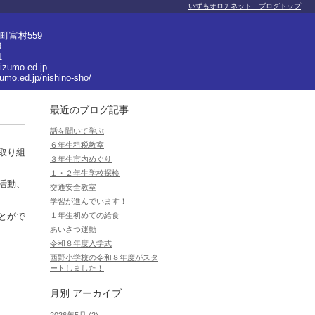
いずもオロチネット ブログトップ
町富村559
9
1
izumo.ed.jp
zumo.ed.jp/nishino-sho/
最近のブログ記事
話を聞いて学ぶ
６年生租税教室
取り組
３年生市内めぐり
１・２年生学校探検
活動、
交通安全教室
学習が進んでいます！
とがで
１年生初めての給食
あいさつ運動
令和８年度入学式
西野小学校の令和８年度がスタ
ートしました！
月別
アーカイブ
2026年5月 (2)