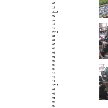
06
12
2013
09
10
11
12
2014
01
02
03
04
05
06
07
08
09
10
11
12
2015
01
02
03
04
05