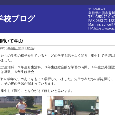
〒699-0621
島根県出雲市斐川
学校ブログ
TEL:0853-72-014
FAX:0853-72-122
Mail:nns-school@
HP:
https://www.i
聞いて学ぶ
学校
(
2026年5月13日 12:34
)
もたちの学習の様子を見ていると、どの学年も話をよく聞き、集中して学習に
いました。
生は生活科、２年生も生活科、３年生は総合的な学習の時間、４年生は外国語
は算数、６年生は社会...
ぞれの学年で、めあてをもって学習していました。先生や友だちの話を聞くこ
と、その後の学習が深まっていきます。
も集中して聞くことを心がけてほしいと思います。