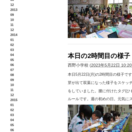
12
2013
09
10
11
12
2014
01
02
03
本日の2時間目の様子
04
05
西野小学校
(
2023年5月22日 10:20
06
07
本日5月22日(月)の2時間目の様子
08
09
芽が出て双葉になった様子をスケッ
10
11
をしていました。腰に付けたタグ(ひ
12
ルールです。週の初めの日。元気に
2015
01
02
03
04
05
06