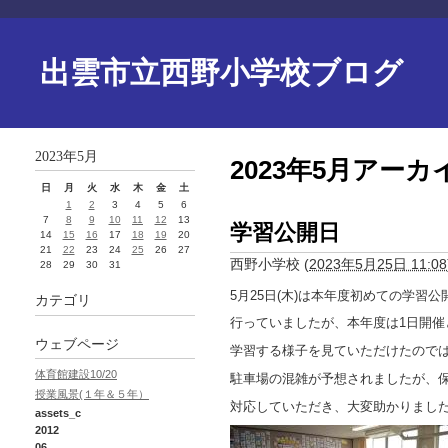
出雲市立西野小学校ブログ
2023年5月
2023年5月アーカ
日
月
火
水
木
金
土
1
2
3
4
5
6
7
8
9
10
11
12
13
学習公開日
14
15
16
17
18
19
20
21
22
23
24
25
26
27
西野小学校
(
2023年5月25日 11:08
28
29
30
31
5月25日(木)は本年度初めての学習
カテゴリ
行っていましたが、本年度は1日開
ウェブページ
学習する様子を見ていただけたので
体育館建設10/20
駐車場の混雑が予想されましたが、
授業風景(１年＆５年）
対応していただき、大変助かりまし
assets_c
2012
06