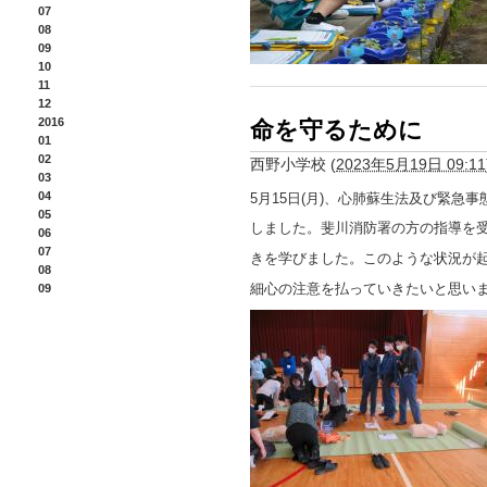
07
08
09
10
11
12
2016
命を守るために
01
02
西野小学校
(
2023年5月19日 09:11
03
04
5月15日(月)、心肺蘇生法及び緊急
05
しました。斐川消防署の方の指導を
06
07
きを学びました。このような状況が
08
細心の注意を払っていきたいと思い
09