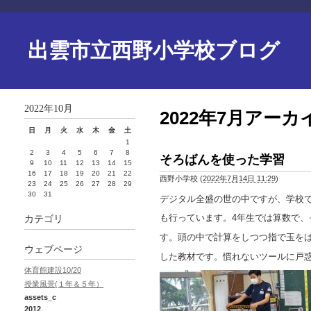
出雲市立西野小学校ブログ
2022年10月
2022年7月アーカ
日
月
火
水
木
金
土
1
2
3
4
5
6
7
8
そろばんを使った学習
9
10
11
12
13
14
15
16
17
18
19
20
21
22
西野小学校
(
2022年7月14日 11:29
)
23
24
25
26
27
28
29
30
31
デジタル全盛の世の中ですが、学校
も行っています。4年生では算数で、
カテゴリ
す。頭の中で計算をしつつ指で玉を
ウェブページ
した教材です。慣れないツールに戸
体育館建設10/20
授業風景(１年＆５年）
assets_c
2012