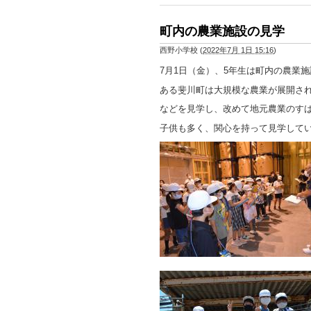
町内の農業施設の見学
西野小学校
(
2022年7月 1日 15:16
)
7月1日（金）、5年生は町内の農業
ある斐川町は大規模な農業が展開さ
などを見学し、改めて地元農業のす
子供も多く、関心を持って見学して