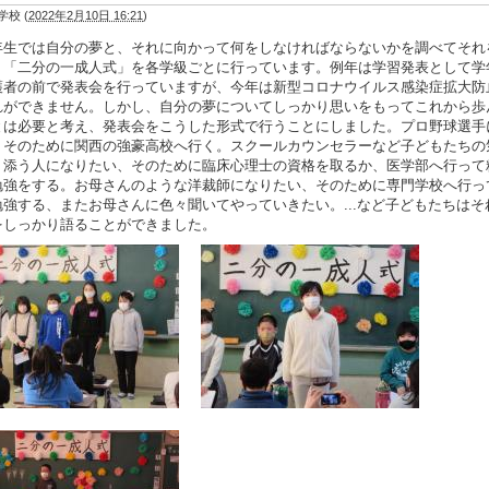
学校
(
2022年2月10日 16:21
)
生では自分の夢と、それに向かって何をしなければならないかを調べてそれ
う「二分の一成人式」を各学級ごとに行っています。例年は学習発表として学
護者の前で発表会を行っていますが、今年は新型コロナウイルス感染症拡大防
れができません。しかし、自分の夢についてしっかり思いをもってこれから歩
とは必要と考え、発表会をこうした形式で行うことにしました。プロ野球選手
、そのために関西の強豪高校へ行く。スクールカウンセラーなど子どもたちの
り添う人になりたい、そのために臨床心理士の資格を取るか、医学部へ行って
勉強をする。お母さんのような洋裁師になりたい、そのために専門学校へ行っ
勉強する、またお母さんに色々聞いてやっていきたい。...など子どもたちはそ
をしっかり語ることができました。