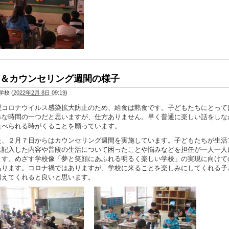
＆カウンセリング週間の様子
学校
(
2022年2月 8日 09:19
)
コロナウイルス感染拡大防止のため、給食は黙食です。子どもたちにとって
みな時間の一つだと思いますが、仕方ありません。早く普通に楽しい話をしな
食べられる時がくることを願っています。
、２月７日からはカウンセリング週間を実施しています。子どもたちが生活
に記入した内容や普段の生活について困ったことや悩みなどを担任が一人一人
ます。めざす学校像「夢と笑顔にあふれる明るく楽しい学校」の実現に向けて
あります。コロナ禍ではありますが、学校に来ることを楽しみにしてくれる子
増えてくれると良いと思います。