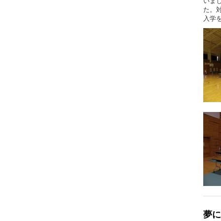
いま
た。
入学
夢に