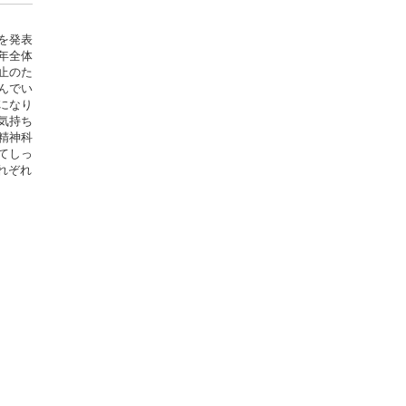
を発表
年全体
止のた
んでい
になり
気持ち
精神科
てしっ
れぞれ