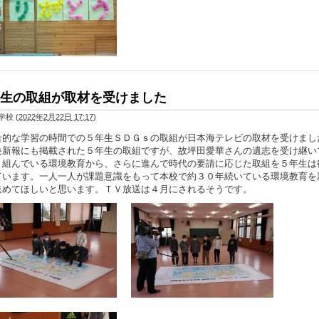
生の取組が取材を受けました
学校
(
2022年2月22日 17:17
)
的な学習の時間での５年生ＳＤＧｓの取組が日本海テレビの取材を受けまし
央新報にも掲載された５年生の取組ですが、故坪田愛華さんの遺志を受け継い
り組んでいる環境教育から、さらに進んで時代の要請に応じた取組を５年生は
ています。一人一人が課題意識をもって本校で約３０年続いている環境教育を
進めてほしいと思います。ＴＶ放送は４月にされるそうです。