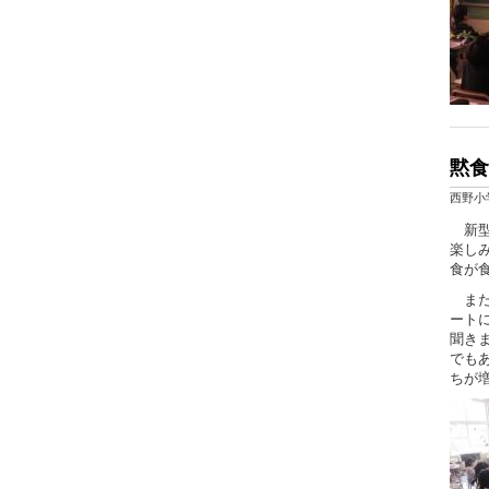
黙食
西野小
新型
楽し
食が
また
ート
聞き
でも
ちが