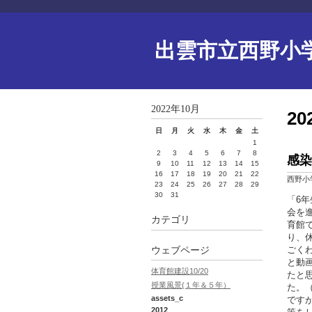
出雲市立西野小
2022年10月
2
日
月
火
水
木
金
土
1
2
3
4
5
6
7
8
感染
9
10
11
12
13
14
15
16
17
18
19
20
21
22
西野小
23
24
25
26
27
28
29
30
31
「6
会を
カテゴリ
育館
り、
ごく
ウェブページ
と動
体育館建設10/20
たと
授業風景(１年＆５年）
た。
assets_c
です
2012