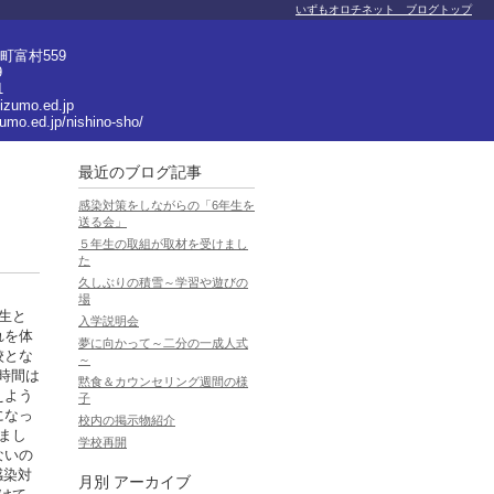
いずもオロチネット ブログトップ
町富村559
9
1
izumo.ed.jp
zumo.ed.jp/nishino-sho/
最近のブログ記事
感染対策をしながらの「6年生を
送る会」
５年生の取組が取材を受けまし
た
久しぶりの積雪～学習や遊びの
場
生と
入学説明会
れを体
夢に向かって～二分の一成人式
校とな
～
時間は
黙食＆カウンセリング週間の様
えよう
子
になっ
校内の掲示物紹介
まし
学校再開
ないの
感染対
月別
アーカイブ