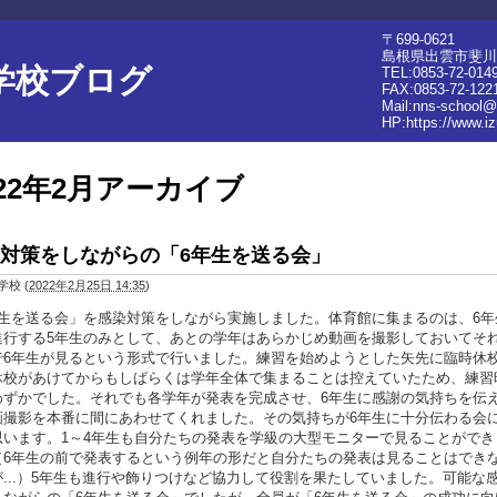
〒699-0621
島根県出雲市斐川
学校ブログ
TEL:0853-72-014
FAX:0853-72-122
Mail:nns-school@
HP:
https://www.i
022年2月アーカイブ
対策をしながらの「6年生を送る会」
学校
(
2022年2月25日 14:35
)
年生を送る会」を感染対策をしながら実施しました。体育館に集まるのは、6年
進行する5年生のみとして、あとの学年はあらかじめ動画を撮影しておいてそ
で6年生が見るという形式で行いました。練習を始めようとした矢先に臨時休
休校があけてからもしばらくは学年全体で集まることは控えていたため、練習
わずかでした。それでも各学年が発表を完成させ、6年生に感謝の気持ちを伝
画撮影を本番に間にあわせてくれました。その気持ちが6年生に十分伝わる会
思います。1～4年生も自分たちの発表を学級の大型モニターで見ることができ
（6年生の前で発表するという例年の形だと自分たちの発表は見ることはでき
が...）5年生も進行や飾りつけなど協力して役割を果たしていました。可能な