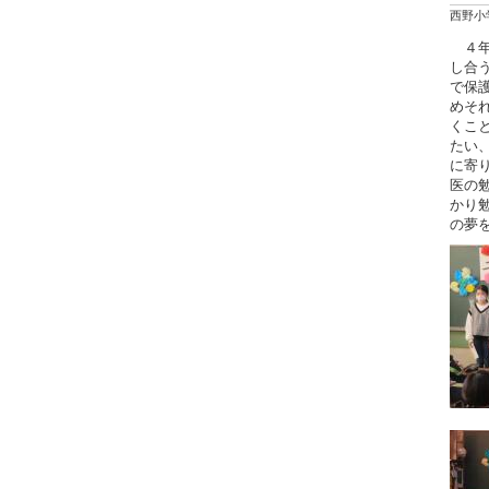
西野小
４年
し合
で保
めそ
くこ
たい
に寄
医の
かり
の夢