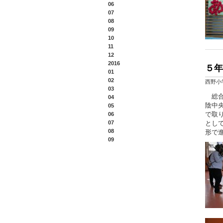
06
07
08
09
10
11
12
2016
５年
01
02
西野小
03
総合
04
陰中
05
で取
06
07
とし
08
形で
09