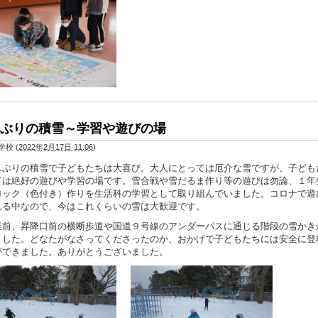
ぶりの積雪～学習や遊びの場
学校
(
2022年2月17日 11:06
)
ぶりの積雪で子どもたちは大喜び。大人にとっては厄介な雪ですが、子ども
ては絶好の遊びや学習の場です。雪合戦や雪だるま作り等の遊びは勿論、１年
ロック（色付き）作りを生活科の学習として取り組んでいました。コロナで遊
れる中なので、今はこれくらいの雪は大歓迎です。
業前、昇降口前の横断歩道や国道９号線のアンダーパスに通じる階段の雪かき
ました。どなたがなさってくださったのか、おかげで子どもたちには安全に登
ができました。ありがとうございました。