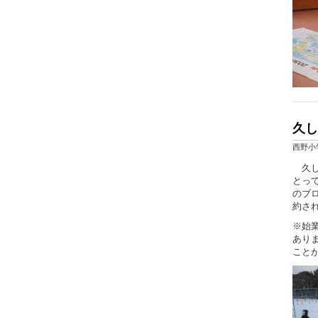
久し
西野小
久し
とっ
のブ
約さ
※始
あり
こと