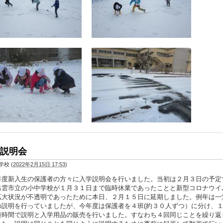
説明会
学校
(
2022年2月15日 17:53
)
度新入生の保護者の方々に入学説明会を行いました。当初は２月３日の予定
出雲市立の小中学校が１月３１日まで臨時休業であったことと新型コロナウイ
拡大状況が不透明であったために本日、２月１５日に延期しました。例年は一
の説明を行っていましたが、今年度は保護者を４班(約３０人ずつ）に分け、
短時間で説明と入学用品の販売を行いました。すなわち４回同じことを繰り返