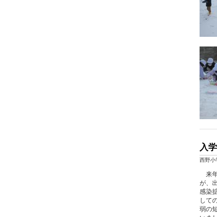
入学
西野小
来年
が、
感染
して
弱の