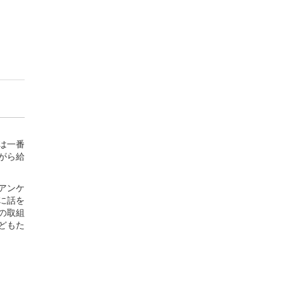
は一番
がら給
アンケ
に話を
の取組
どもた