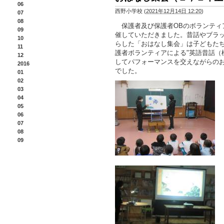
06
西野小学校
(
2021年12月14日 12:20
)
07
08
保護者及び保護者OBのボランティ
09
催していただきました。昔話やブラ
10
らした「おはなし集会」は子どもた
11
護者ボランティアによる"英語昔話（
12
してパフォーマンスを交えながらの
2016
でした。
01
02
03
04
05
06
07
08
09