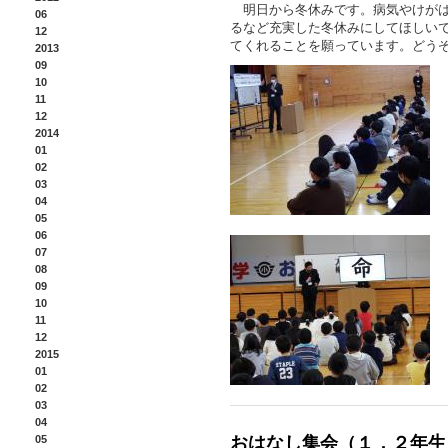
明日から冬休みです。病気やけがは
06
るなど充実した冬休みにしてほしいで
12
てくれることを願っています。どう
2013
09
10
11
12
2014
01
02
03
04
05
06
07
08
09
10
11
12
2015
01
02
03
04
05
おはなし集会（１，２年生