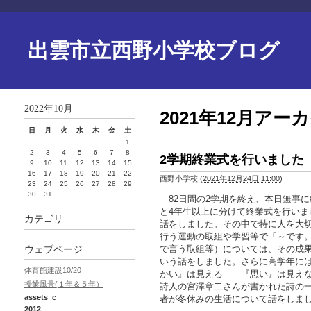
出雲市立西野小学校ブログ
2022年10月
2021年12月アー
日
月
火
水
木
金
土
1
2
3
4
5
6
7
8
2学期終業式を行いました
9
10
11
12
13
14
15
16
17
18
19
20
21
22
西野小学校
(
2021年12月24日 11:00
)
23
24
25
26
27
28
29
30
31
82日間の2学期を終え、本日無事に
と4年生以上に分けて終業式を行いま
カテゴリ
話をしました。その中で特に人を大
行う運動の取組や学習等で「～です
で言う取組等）については、その成
ウェブページ
いう話をしました。さらに高学年に
体育館建設10/20
かい』は見える 『思い』は見えな
授業風景(１年＆５年）
詩人の宮澤章二さんが書かれた詩の
assets_c
者が冬休みの生活について話をしま
2012