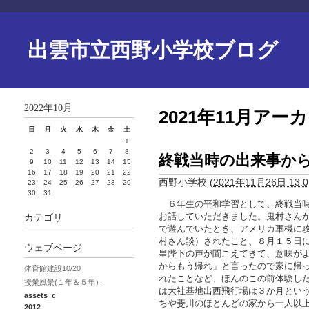
出雲市立西野小学校ブログ
2022年10月
2021年11月アー
日
月
火
水
木
金
土
1
2
3
4
5
6
7
8
終戦当時の出来事か
9
10
11
12
13
14
15
16
17
18
19
20
21
22
西野小学校
(
2021年11月26日 13:0
23
24
25
26
27
28
29
30
31
６年生の平和学習として、終戦当時
お話していただきました。鬼村さん
カテゴリ
で遊んでいたとき、アメリカ軍機に
村さん談）されたこと、８月１５日
ウェブページ
皇陛下の声が聞こえてきて、意味が
からもう帰れ」と言ったので家に帰
体育館建設10/20
れたことなど、ほんのこの前体験し
授業風景(１年＆５年）
は大社基地出西飛行場は３か月とい
assets_c
ちや斐川のほとんどの家から一人以
2012