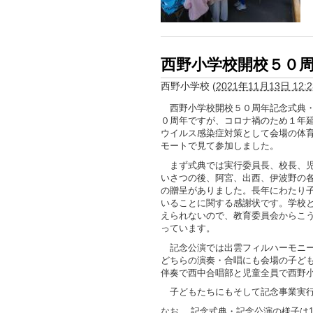
西野小学校開校５０
西野小学校
(
2021年11月13日 12:2
西野小学校開校５０周年記念式典・
０周年ですが、コロナ禍のため１年
ウイルス感染症対策として会場の体
モートで見て参加しました。
まず式典では実行委員長、校長、児
いさつの後、阿宮、出西、伊波野の
の贈呈がありました。長年にわたり
いることに関する感謝状です。学校
えられないので、教育委員会からこ
っています。
記念公演では出雲フィルハーモニー
どちらの演奏・合唱にも会場の子ど
伴奏で西中合唱部と児童全員で西野
子どもたちにもそして記念事業実行
なお、 記念式典・記念公演の様子は1