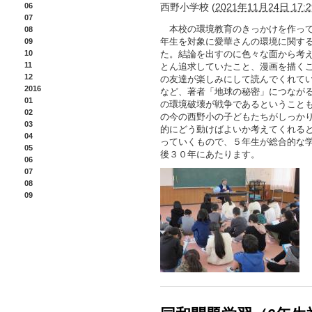
06
西野小学校
(
2021年11月24日 17:2
07
本校の環境教育のきっかけを作って
08
年生を対象に愛華さんの環境に関す
09
10
た。結論を出すのに色々な面から考
11
とん追求していたこと、漫画を描く
12
の友達が楽しみにして読んでくれて
2016
など、著者「地球の秘密」につなが
01
の環境破壊が戦争であるということ
02
の今の西野小の子どもたちがしっか
03
的にどう動けばよいか考えてくれると
04
っていくもので、５年生が総合的な
05
後３０年にあたります。
06
07
08
09