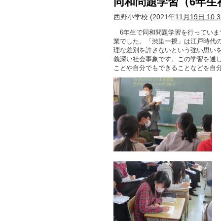
同和問題学習（6年生
西野小学校
(
2021年11月19日 10:3
6年生で同和問題学習を行っていま
業でした。「渋染一揆」は江戸時代
理な差別を許さないという強い思い
義深い社会事象です。この学習を通
ことや自分でもできることなどを自