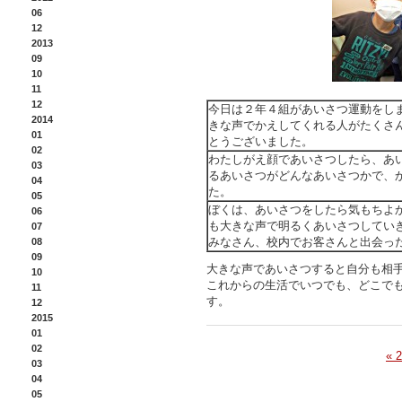
06
12
2013
09
10
11
12
今日は２年４組があいさつ運動をし
2014
きな声でかえしてくれる人がたくさ
01
とうございました。
02
わたしがえ顔であいさつしたら、あ
03
るあいさつがどんなあいさつかで、
04
た。
05
ぼくは、あいさつをしたら気もちよ
06
も大きな声で明るくあいさつしてい
07
みなさん、校内でお客さんと出会っ
08
09
大きな声であいさつすると自分も相
10
これからの生活でいつでも、どこで
11
す。
12
2015
01
02
« 
03
04
05