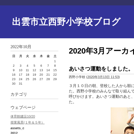
出雲市立西野小学校ブログ
2022年10月
2020年3月アーカ
日
月
火
水
木
金
土
1
2
3
4
5
6
7
8
あいさつ運動をしました。
9
10
11
12
13
14
15
16
17
18
19
20
21
22
西野小学校
(
2020年3月13日 11:53
)
23
24
25
26
27
28
29
30
31
３月１０日の朝、登校した人から順
た。西野小学校のみんなで取り組ん
カテゴリ
呼びかけます。あいさつ運動のあと
た。
ウェブページ
体育館建設10/20
授業風景(１年＆５年）
assets_c
2012