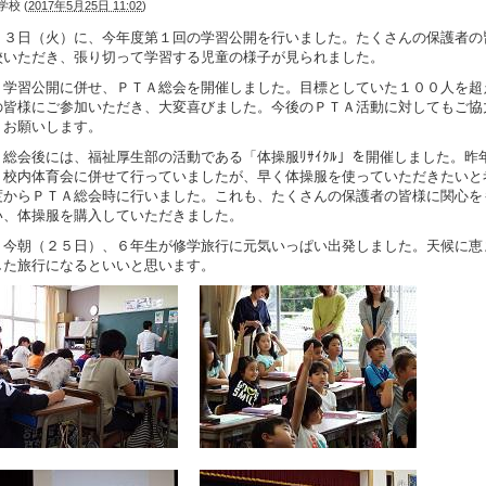
学校
(
2017年5月25日 11:02
)
２３日（火）に、今年度第１回の学習公開を行いました。たくさんの保護者の
校いただき、張り切って学習する児童の様子が見られました。
、学習公開に併せ、ＰＴＡ総会を開催しました。目標としていた１００人を超
の皆様にご参加いただき、大変喜びました。今後のＰＴＡ活動に対してもご協
くお願いします。
Ａ総会後には、福祉厚生部の活動である「体操服ﾘｻｲｸﾙ」を開催しました。昨
、校内体育会に併せて行っていましたが、早く体操服を使っていただきたいと
度からＰＴＡ総会時に行いました。これも、たくさんの保護者の皆様に関心を
い、体操服を購入していただきました。
、今朝（２５日）、６年生が修学旅行に元気いっぱい出発しました。天候に恵
した旅行になるといいと思います。