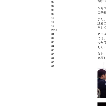
西野小
06
07
５月
08
ご来
09
10
また
11
護者
12
ろし
2016
ＰＴ
01
02
では
03
今年
04
もら
05
なお
06
充実
07
08
09