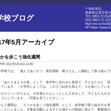
〒699-0621
島根県出雲市斐川
学校ブログ
TEL:0853-72-014
FAX:0853-72-122
Mail:nns-school@
HP:
https://www.i
017年5月アーカイブ
かを歩こう強化週間
学校
(
2017年5月31日 13:36
)
小学校では、「進んであいさつ、無言掃除、靴そろえ」に継続して取り組んで
を「あたりまえ３か条」として、各学年に合わせた表現で、子どもたちに「見
しています。（※学年によっては、この３つ以外を加えて、３か条にしていま
レのスリッパぞろえも、今年度からちょっとした工夫をして、子どもたちがそ
ようにしています。（写真を見てください。）
から２週間は、「ろうかを歩こう強化週間」として、各学級で取り組み方を考
ることにしました。児童会活動による子ども側からの取組に加えて、教職員の