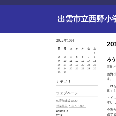
出雲市立西野小
2022年10月
2
日
月
火
水
木
金
土
1
2
3
4
5
6
7
8
ろう
9
10
11
12
13
14
15
16
17
18
19
20
21
22
西野小
23
24
25
26
27
28
29
30
31
西野
す。
カテゴリ
これ
化」
ウェブページ
トイ
体育館建設10/20
すい
授業風景(１年＆５年）
今週
assets_c
践す
2012