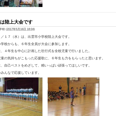
は陸上大会です
学校
(
2017年5月16日 18:04
)
５／１７（水）は、出雲市小学校陸上大会です。
小学校からも、６年生全員が大会に参加します。
は、４年生を中心に計画した壮行式を全校児童で行いました。
児童の気持ちがこもった応援歌に、６年生も力をもらったと思います。
は、自己ベストをめざして、精いっぱい頑張ってほしいです。
小みんなで応援しています。