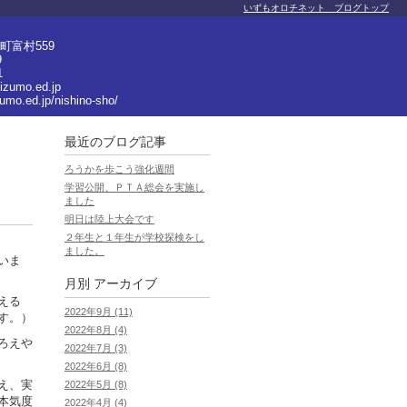
いずもオロチネット ブログトップ
町富村559
9
1
izumo.ed.jp
zumo.ed.jp/nishino-sho/
最近のブログ記事
ろうかを歩こう強化週間
学習公開、ＰＴＡ総会を実施し
ました
明日は陸上大会です
２年生と１年生が学校探検をし
ました。
いま
月別
アーカイブ
える
2022年9月 (11)
す。）
2022年8月 (4)
ろえや
2022年7月 (3)
2022年6月 (8)
え、実
2022年5月 (8)
本気度
2022年4月 (4)