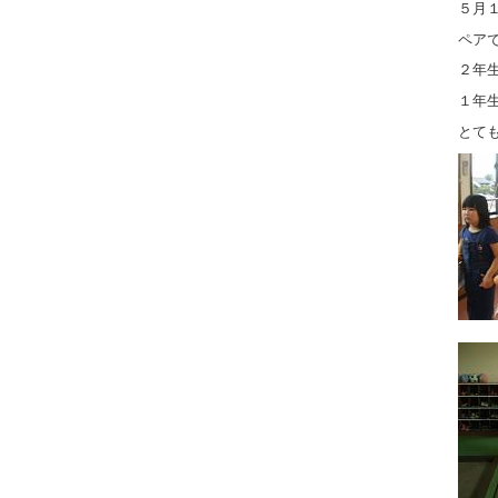
５月
ペア
２年
１年
とて