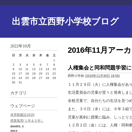
出雲市立西野小学校ブログ
2022年10月
2016年11月アー
日
月
火
水
木
金
土
1
2
3
4
5
6
7
8
人権集会と同和問題学習に
9
10
11
12
13
14
15
16
17
18
19
20
21
22
西野小学校
(
2016年11月30日 18:56
)
23
24
25
26
27
28
29
30
31
１１月２９日（火）に人権集会があ
生活委員会の児童が堂々と発表しま
カテゴリ
全校児童で、自分たちの生活を見つ
ウェブページ
また、３０日（水）には、６年３組
体育館建設10/20
児童が真剣に授業に臨み、しっとり
授業風景(１年＆５年）
１２月２日（金）には、人権・同和
assets_c
2012