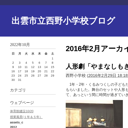
出雲市立西野小学校ブログ
2022年10月
2016年2月アーカ
日
月
火
水
木
金
土
1
2
3
4
5
6
7
8
人形劇「やまなしも
9
10
11
12
13
14
15
16
17
18
19
20
21
22
西野小学校
(
2016年2月29日 18:18
23
24
25
26
27
28
29
30
31
1年・2年・くるみつくしの子ども
もらいました。舞台のセットや人形
カテゴリ
て、あっという間に時間が過ぎてい
ウェブページ
体育館建設10/20
授業風景(１年＆５年）
assets_c
2012