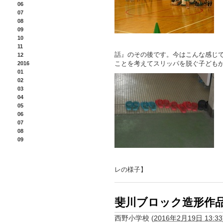
06
07
08
09
10
11
話』のその後です。今はこんな感じ
12
ことを考えてスリッパを脱ぐ子ども
2016
01
02
03
04
05
06
07
08
09
レの様子】
斐川ブロック造形作
西野小学校
(
2016年2月19日 13:33