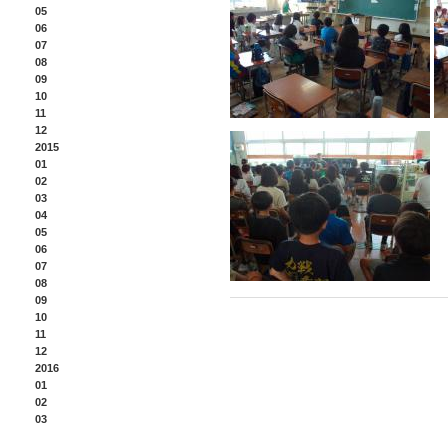
05
06
07
08
09
10
11
12
2015
01
02
03
04
05
06
07
08
09
10
11
12
2016
01
02
03