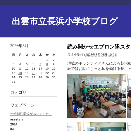
出雲市立長浜小学校ブログ
2026年5月
読み聞かせエプロン隊スタ
長浜小学校
(
2026年5月26日 10:01
)
日
月
火
水
木
金
土
1
2
地域のボランティアさんによる朝活
3
4
5
6
7
8
9
級ではお話にじっと耳を傾ける長浜
10
11
12
13
14
15
16
17
18
19
20
21
22
23
24
25
26
27
28
29
30
31
カテゴリ
ウェブページ
一学期終業式がありました。
assets_c
2014
04