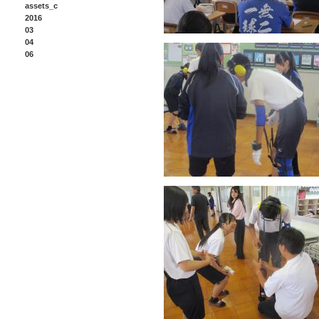
assets_c
2016
03
04
06