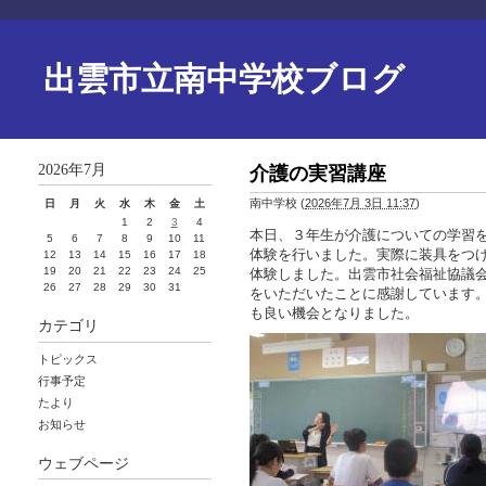
出雲市立南中学校ブログ
2026年7月
介護の実習講座
南中学校
(
2026年7月 3日 11:37
)
日
月
火
水
木
金
土
1
2
3
4
本日、３年生が介護についての学習
5
6
7
8
9
10
11
体験を行いました。実際に装具をつ
12
13
14
15
16
17
18
19
20
21
22
23
24
25
体験しました。出雲市社会福祉協議
26
27
28
29
30
31
をいただいたことに感謝しています
も良い機会となりました。
カテゴリ
トピックス
行事予定
たより
お知らせ
ウェブページ