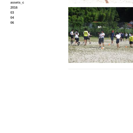
assets_c
2016
03
04
06