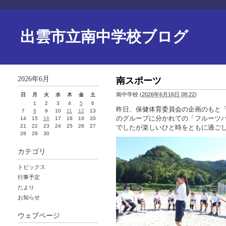
出雲市立南中学校ブログ
2026年6月
南スポーツ
南中学校
(
2026年6月16日 08:22
)
日
月
火
水
木
金
土
1
2
3
4
5
6
昨日、保健体育委員会の企画のもと
7
8
9
10
11
12
13
のグループに分かれての「フルーツ
14
15
16
17
18
19
20
21
22
23
24
25
26
27
でしたが楽しいひと時をともに過ご
28
29
30
カテゴリ
トピックス
行事予定
たより
お知らせ
ウェブページ