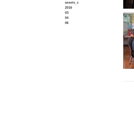
assets_c
2016
03
04
06