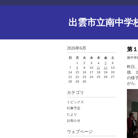
出雲市立南中学
2026年6月
第１
南中学
日
月
火
水
木
金
土
1
2
3
4
5
6
昨日
7
8
9
10
11
12
13
徳、
14
15
16
17
18
19
20
21
22
23
24
25
26
27
の様
28
29
30
がら
カテゴリ
トピックス
行事予定
たより
お知らせ
ウェブページ