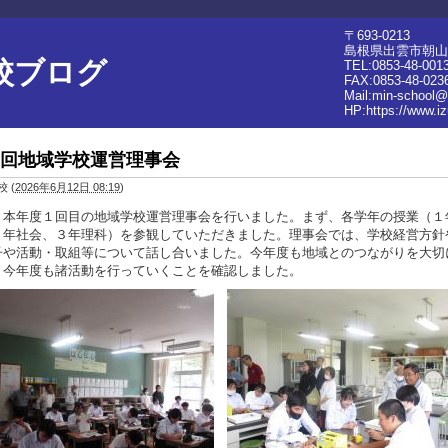
〒693-0213
島根県出雲市朝山町
校ブログ
TEL:0853-48-001
FAX:0853-48-023
Mail:min-school@
HP:
https://www.i
回地域学校運営理事会
校
(
2026年6月12日 08:19
)
、本年度１回目の地域学校運営理事会を行いました。まず、各学年の授業（１
２年社会、３年理科）を参観していただきました。理事会では、学校経営方針
子や活動・取組等について話し合いました。今年度も地域とのつながりを大切
、今年度も諸活動を行っていくことを確認しました。