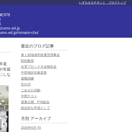
いずもオロチネット ブログトップ
978
3
6
izumo.ed.jp
zumo.ed.jp/minami-chu/
最近のブログ記事
第１回地域学校運営理事会
防犯教室
年道
出雲ブロック大会報告会
や生徒
中部地区吹奏楽祭
にしな
避難訓練
壮行式
ごみゼロ活動
中間テスト
授業公開、PTA総会
総合的な学習として
月別
アーカイブ
2026年6月 (5)