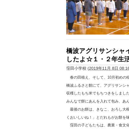
橋波アグリサンシャ
したよ☆１・２年生
窪田小学校
(
2019年11月 8日 08:1
春の田植え、そして、10月初めの
橋波ふるさと館にて、アグリサンシ
収穫したもち米でもちつきをしまし
みんなで餅にあんを入れて包み、あ
最後のお餅は、きなこ、おろし大根
くおいしいね！」とだれもがお餅を
窪田の子どもたちは、農業・食文化