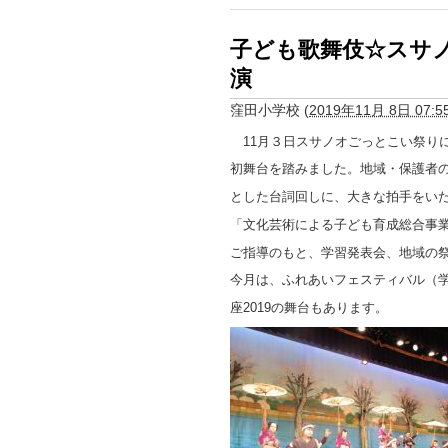
子ども歌舞伎☆スサ
演
窪田小学校
(
2019年11月 8日 07:5
11月３日スサノオごっとこい祭り
初舞台を踏みました。地域・保護者
とした台詞回しに、大きな拍手をい
「文化芸術による子ども育成総合事
ご指導のもと、学習発表会、地域の
今月は、ふれあいフェスティバル（
座2019の舞台もあります。