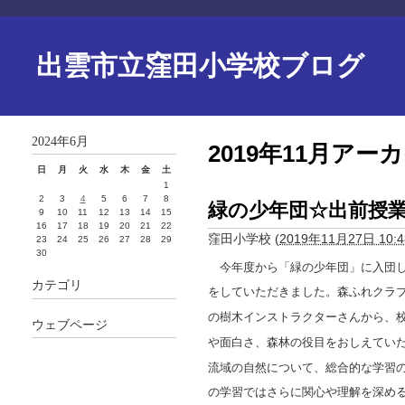
出雲市立窪田小学校ブログ
2024年6月
2019年11月アー
日
月
火
水
木
金
土
1
2
3
4
5
6
7
8
緑の少年団☆出前授
9
10
11
12
13
14
15
16
17
18
19
20
21
22
窪田小学校
(
2019年11月27日 10:4
23
24
25
26
27
28
29
30
今年度から「緑の少年団」に入団し
カテゴリ
をしていただきました。森ふれクラ
の樹木インストラクターさんから、
ウェブページ
や面白さ、森林の役目をおしえてい
流域の自然について、総合的な学習
の学習ではさらに関心や理解を深め