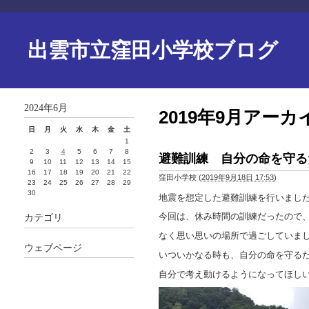
出雲市立窪田小学校ブログ
2024年6月
2019年9月アーカ
日
月
火
水
木
金
土
1
2
3
4
5
6
7
8
避難訓練 自分の命を守る
9
10
11
12
13
14
15
16
17
18
19
20
21
22
窪田小学校
(
2019年9月18日 17:53
)
23
24
25
26
27
28
29
30
地震を想定した避難訓練を行いまし
今回は、休み時間の訓練だったので
カテゴリ
なく思い思いの場所で過ごしていま
ウェブページ
いついかなる時も、自分の命を守る
自分で考え動けるようになってほし