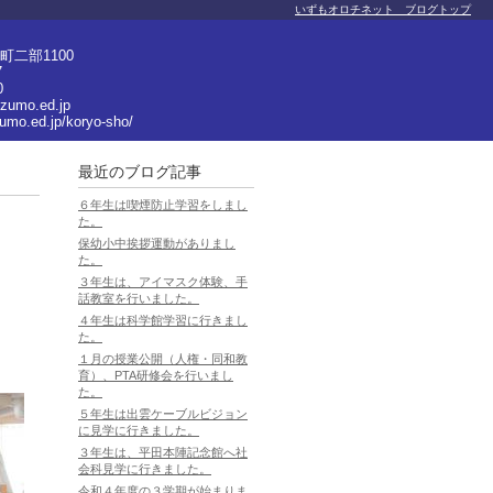
いずもオロチネット ブログトップ
二部1100
7
0
izumo.ed.jp
zumo.ed.jp/koryo-sho/
最近のブログ記事
６年生は喫煙防止学習をしまし
た。
保幼小中挨拶運動がありまし
た。
３年生は、アイマスク体験、手
話教室を行いました。
４年生は科学館学習に行きまし
た。
１月の授業公開（人権・同和教
育）、PTA研修会を行いまし
た。
５年生は出雲ケーブルビジョン
に見学に行きました。
３年生は、平田本陣記念館へ社
会科見学に行きました。
令和４年度の３学期が始まりま