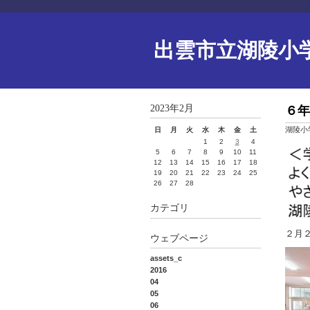
出雲市立湖陵小
2023年2月
６年
湖陵小
日
月
火
水
木
金
土
1
2
3
4
5
6
7
8
9
10
11
12
13
14
15
16
17
18
19
20
21
22
23
24
25
26
27
28
カテゴリ
２月
ウェブページ
assets_c
2016
04
05
06