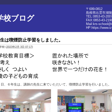
〒699-0812
島根県出雲市湖陵町
学校ブログ
TEL:0853-43-200
FAX:0853-43-219
Mail:krs-school@
HP:
https://www.i
生は喫煙防止学習をしました。
学校
(
2023年2月 3日 07:17
)
２日、６年生は、講師の先生に来ていただいて、喫煙防止学習を行いました。