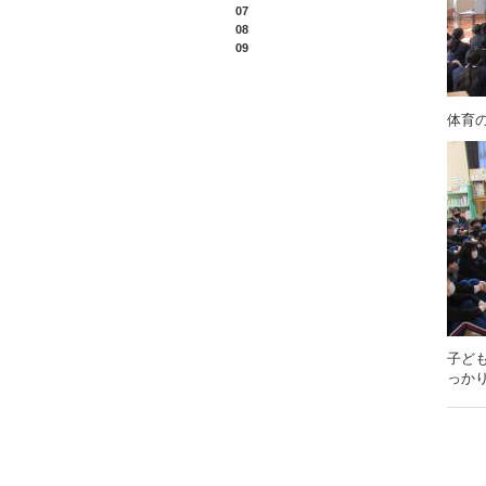
07
08
09
体育
子ど
っか