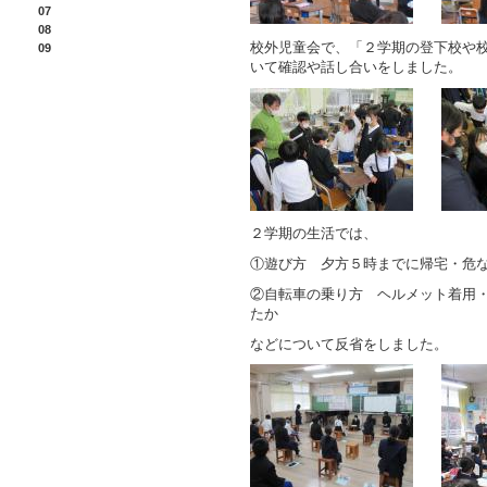
07
08
校外児童会で、「２学期の登下校や
09
いて確認や話し合いをしました。
２学期の生活では、
①遊び方 夕方５時までに帰宅・危
②自転車の乗り方 ヘルメット着用
たか
などについて反省をしました。