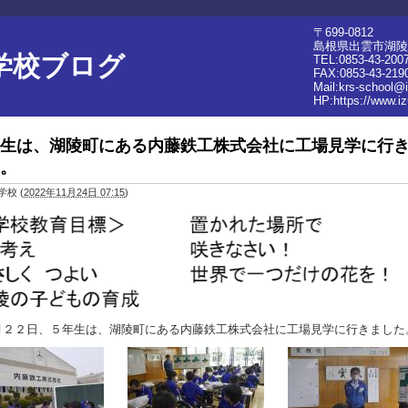
〒699-0812
島根県出雲市湖陵町
学校ブログ
TEL:0853-43-200
FAX:0853-43-219
Mail:krs-school@
HP:
https://www.i
生は、湖陵町にある内藤鉄工株式会社に工場見学に行
。
学校
(
2022年11月24日 07:15
)
月２２日、５年生は、湖陵町にある内藤鉄工株式会社に工場見学に行きました