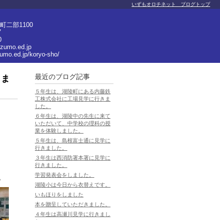
いずもオロチネット ブログトップ
二部1100
7
0
izumo.ed.jp
zumo.ed.jp/koryo-sho/
最近のブログ記事
きま
５年生は、湖陵町にある内藤鉄
工株式会社に工場見学に行きま
した。
６年生は、湖陵中の先生に来て
いただいて、中学校の理科の授
業を体験しました。
５年生は、島根富士通に見学に
行きました。
３年生は西消防署本署に見学に
行きました。
学習発表会をしました。
。
湖陵小は今日から衣替えです。
いもほりをしました
本を贈呈していただきました。
４年生は高瀬川見学に行きまし