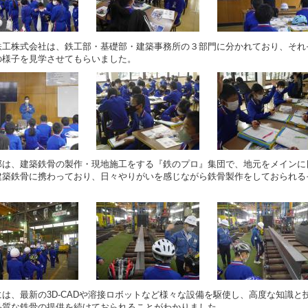
鉄工株式会社は、鉄工部・基礎部・建築事務所の３部門に分かれており、それ
の様子を見学させてもらいました。
部は、
建築鉄骨の製作・現地施工をする
『鉄のプロ』集団で、
地元をメインに
建築鉄骨に携わっており、日々やりがいを感じながら鉄骨製作をしておられる
には、最新の3D-CADや溶接ロボットなど様々な設備を駆使し、高度な知識と
品質な鉄骨の提供を続けておられることがわかりました。