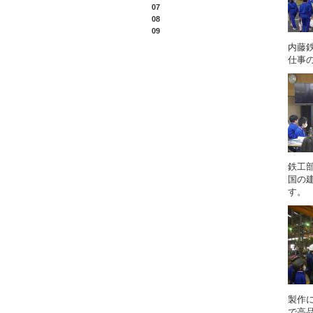
07
08
09
内藤
仕事
鉄工
国の
す。
製作
で高