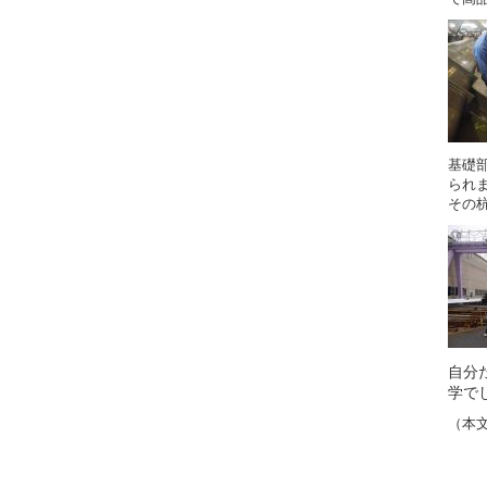
基礎
られ
その
自分
学で
（本