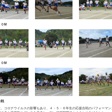
７０M
７０M
合戦
は、コロナウイルスの影響もあり、４・５・６年生の応援合戦のパフォーマン