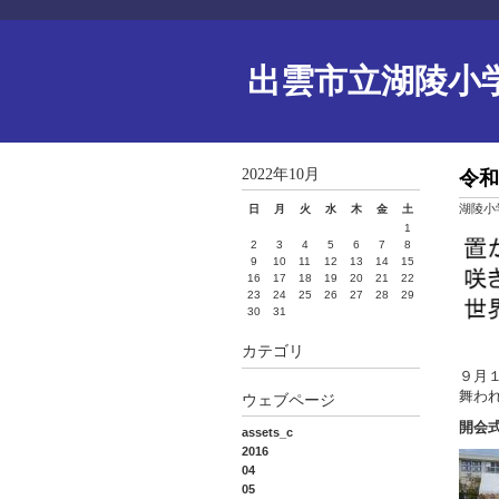
出雲市立湖陵小
2022年10月
令和
湖陵小
日
月
火
水
木
金
土
1
2
3
4
5
6
7
8
9
10
11
12
13
14
15
16
17
18
19
20
21
22
23
24
25
26
27
28
29
30
31
カテゴリ
９月
舞わ
ウェブページ
開会
assets_c
2016
04
05