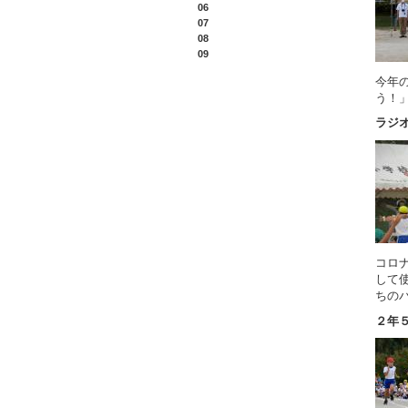
06
07
08
09
今年
う！
ラジ
コロ
して
ちの
２年