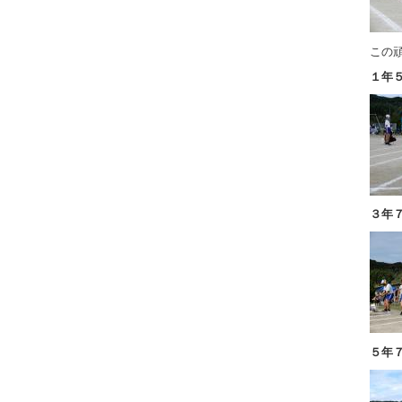
この
１年
３年
５年