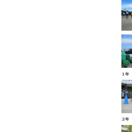
１年
２年