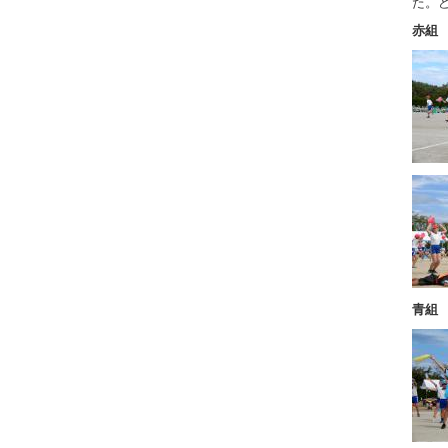
た。
赤組
青組