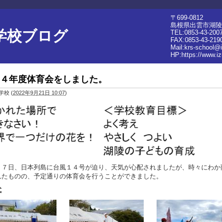
〒699-0812
島根県出雲市湖陵町
学校ブログ
TEL:0853-43-200
FAX:0853-43-219
Mail:krs-school@
HP:
https://www.i
４年度体育会をしました。
学校
(
2022年9月21日 10:07
)
１７日、日本列島に台風１４号が迫り、天気が心配されましたが、時々にわか
れたものの、予定通りの体育会を行うことができました。
式