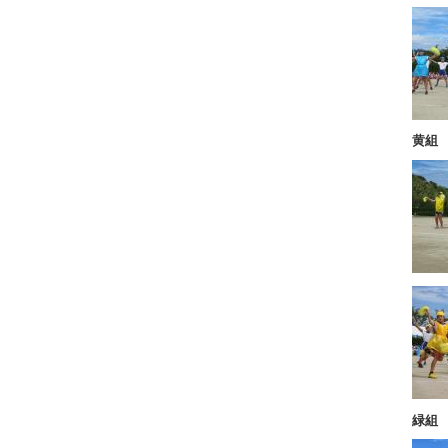
黄組
緑組