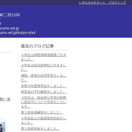
いずもオロチネット ブログトップ
二部1100
7
0
izumo.ed.jp
zumo.ed.jp/koryo-sho/
最近のブログ記事
４年生は神西湖環境調査に行き
ました。
２年生は佐志武神社に行きまし
た。
湖陵・多伎の合同学習をしまし
た。
令和４年度体育会をしました。
体育会の予行練習をしました。
３年生は、総合的な学習の時間
雨に見
に西浜芋について学習をしてい
ます。
第１回全体練習をしました。
４年生以上の放課後色別会をし
ました。
第１回色別会をしました。