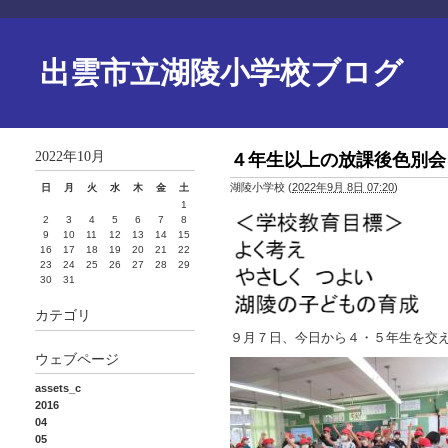
出雲市立湖陵小学校ブログ
2022年10月
４年生以上の放課後色別会
湖陵小学校
(
2022年9月 8日 07:20
)
日
月
火
水
木
金
土
1
2
3
4
5
6
7
8
9
10
11
12
13
14
15
16
17
18
19
20
21
22
23
24
25
26
27
28
29
30
31
カテゴリ
９月７日、今日から４・５年生を交
ウェブページ
assets_c
2016
04
05