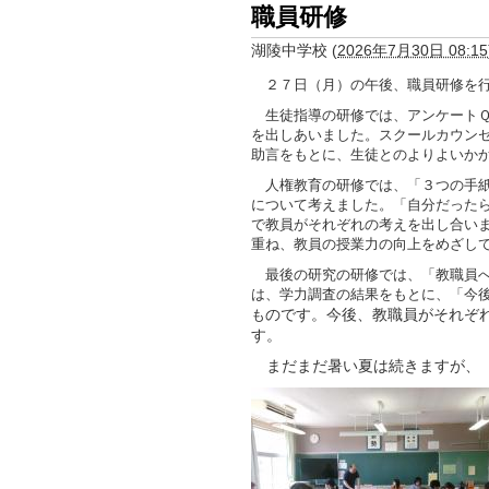
職員研修
湖陵中学校
(
2026年7月30日 08:15
２７日（月）の午後、職員研修を行
生徒指導の研修では、アンケート
を出しあいました。
スクールカウン
助言をもとに、生徒とのよりよいか
人権教育の研修では、
「３つの手
について考えました。「自分だった
で
教員がそれぞれの考えを出し合い
重ね、教員の授業力の向上をめざし
最後の研究の研修では、「教職員へ
は、学力調査の結果をもとに、「今
のです。今後、教職員がそれぞ
も
す。
まだまだ暑い夏は続きますが、「