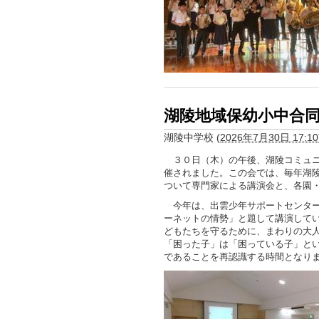
湖陵地域保幼小中合
湖陵中学校
(
2026年7月30日 17:10
３０日（木）の午後、湖陵コミュニ
催されました。この会では、毎年湖
ついて専門家による講演会と、各園
今年は、出雲少年サポートセンター
ーネットの情勢」と題して講演して
どもたちを守るために、まわりの大
「困った子」は「困っている子」と
であることを再認識する時間となり