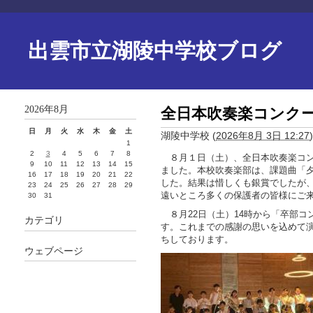
出雲市立湖陵中学校ブログ
2026年8月
全日本吹奏楽コンク
日
月
火
水
木
金
土
湖陵中学校
(
2026年8月 3日 12:27
)
1
2
3
4
5
6
7
8
８月１日（土）、全日本吹奏楽コン
9
10
11
12
13
14
15
ました。本校吹奏楽部は、課題曲「
16
17
18
19
20
21
22
した。結果は惜しくも銀賞でしたが
23
24
25
26
27
28
29
遠いところ多くの保護者の皆様にご
30
31
８月22日（土）14時から「卒部コ
カテゴリ
す。これまでの感謝の思いを込めて
ちしております。
ウェブページ