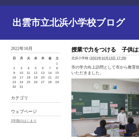
出雲市立北浜小学校ブログ
2022年10月
授業で力をつける 子供は
北浜小学校
(
2021年10月13日 17:29
)
日
月
火
水
木
金
土
1
市の学力向上訪問として市から教育指
2
3
4
5
6
7
8
いただきました。
9
10
11
12
13
14
15
16
17
18
19
20
21
22
23
24
25
26
27
28
29
30
31
カテゴリ
ウェブページ
2学期のはじまり