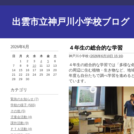
出雲市立神戸川小学校ブログ
2026年6月
４年生の総合的な学習
神戸川小学校
(
2026年6月10日 15:16
)
日
月
火
水
木
金
土
1
2
3
4
5
6
４年生の総合的な学習では「多様な
7
8
9
10
11
12
13
の周辺に住む植物・生き物など、地
14
15
16
17
18
19
20
21
22
23
24
25
26
27
年度も自分たちで調べ学習を進める
28
29
30
ています。
カテゴリ
緊急のお知らせ (7)
学校の様子 (565)
その他 (5)
児童会活動 (4)
課外活動 (9)
ＰＴＡ活動 (4)