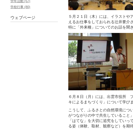
学年活動 (57)
学校行事 (80)
５月２１日（木）には、イラストや
ウェブページ
えるお仕事をしておられる辻井要介
特に「外来種」についてのお話を聞
６月８日（月）には、出雲市役所 
キによるまちづくり」について学び
こうして、ふるさとの自然環境につ
がつながりの中で共生していること
「はてな」を大切に追究をしていっ
る姿（体験、取材、観察など）を期