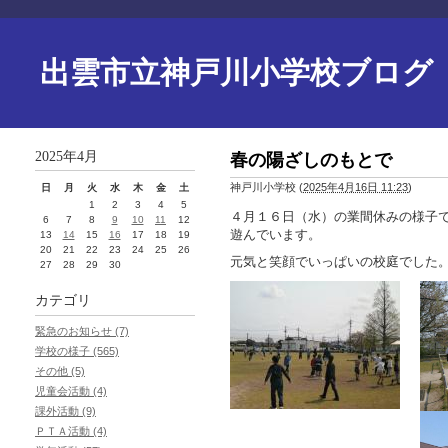
出雲市立神戸川小学校ブログ
2025年4月
春の陽ざしのもとで
神戸川小学校
(
2025年4月16日 11:23
)
日
月
火
水
木
金
土
1
2
3
4
5
４月１６日（水）の業間休みの様子
6
7
8
9
10
11
12
遊んでいます。
13
14
15
16
17
18
19
20
21
22
23
24
25
26
元気と笑顔でいっぱいの校庭でした
27
28
29
30
カテゴリ
緊急のお知らせ (7)
学校の様子 (565)
その他 (5)
児童会活動 (4)
課外活動 (9)
ＰＴＡ活動 (4)