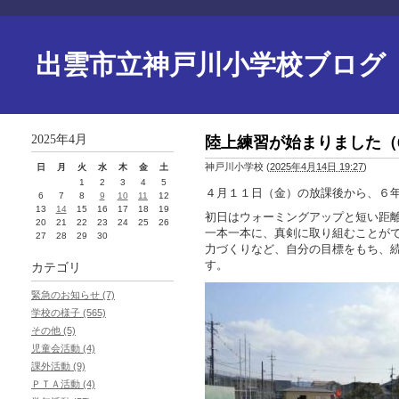
出雲市立神戸川小学校ブログ
2025年4月
陸上練習が始まりました（
神戸川小学校
(
2025年4月14日 19:27
)
日
月
火
水
木
金
土
1
2
3
4
5
４月１１日（金）の放課後から、６
6
7
8
9
10
11
12
13
14
15
16
17
18
19
初日はウォーミングアップと短い距
20
21
22
23
24
25
26
一本一本に、真剣に取り組むことが
27
28
29
30
力づくりなど、自分の目標をもち、
す。
カテゴリ
緊急のお知らせ (7)
学校の様子 (565)
その他 (5)
児童会活動 (4)
課外活動 (9)
ＰＴＡ活動 (4)