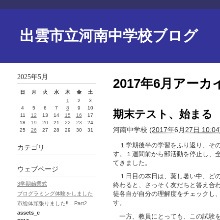
出雲市立河南中学校ブログ
2025年5月
2017年6月アーカ
日
月
火
水
木
金
土
1
2
3
4
5
6
7
8
9
10
期末テスト、始まる
11
12
13
14
15
16
17
18
19
20
21
22
23
24
河南中学校
(
2017年6月27日 10:04
25
26
27
28
29
30
31
１学期後半の学習をふり返り、その
カテゴリ
す。１週間前から部活動を停止し、
てきました。
ウェブページ
１日目の本日は、蒸し暑い中、どの
3学期始業式
終わると、さっそく友だちと答え合
徒各自が自分の理解度をチェックし
プログラミング体験をしました
す。
市総体頑張りました‼ Part2
assets_c
一方、教員にとっても、この試験を