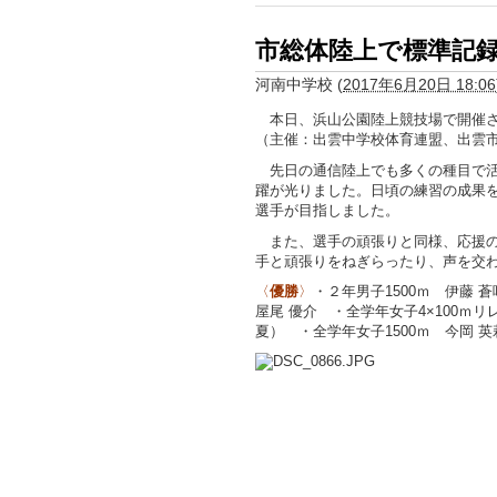
市総体陸上で標準記
河南中学校
(
2017年6月20日 18:06
本日、浜山公園陸上競技場で開催
（主催：出雲中学校体育連盟、出
先日の通信陸上でも多くの種目で活
躍が光りました。日頃の練習の成果
選手が目指しました。
また、選手の頑張りと同様、応援の
手と頑張りをねぎらったり、声を交
〈
優勝
〉
・２年男子1500ｍ 伊藤 蒼
屋尾 優介 ・全学年女子4×100ｍリ
夏） ・全学年女子1500ｍ 今岡 