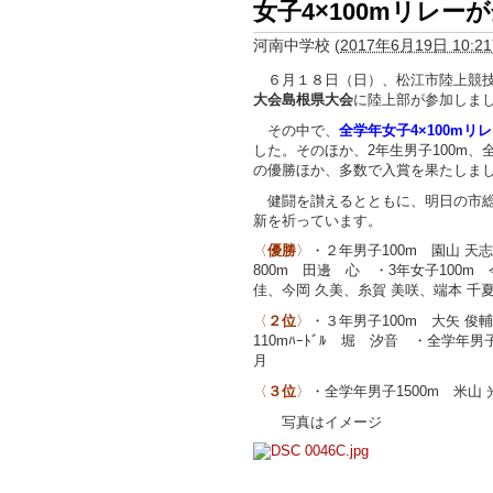
女子4×100mリレー
河南中学校
(
2017年6月19日 10:21
６月１８日（日）、松江市陸上競技
大会島根県大会
に陸上部が参加
その中で、
全学年女子4×100mリ
した。そのほか、2年生男子100m、
の優勝ほか、多数で入賞を果たしま
健闘を讃えるとともに、明日の市総
新を祈っています。
〈
優勝
〉
・２年男子100m 園山 
800m 田邊 心 ・3年女子100m
佳、今岡 久美、糸賀 美咲、端本 千
〈
２位
〉
・３年男子100m 大矢 俊
110mﾊｰﾄﾞﾙ 堀 汐音 ・全学年
月
〈
３位
〉
・全学年男子1500m 米山
写真はイメージ