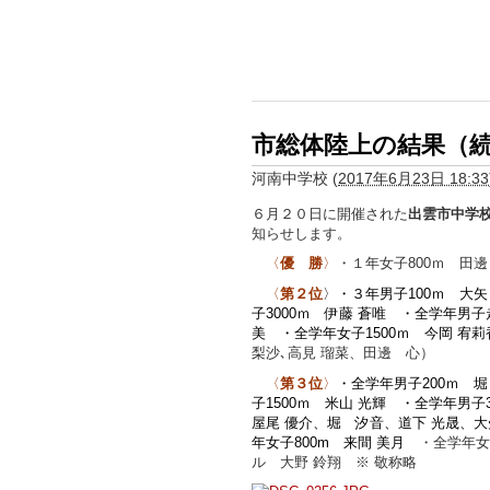
市総体陸上の結果（
河南中学校
(
2017年6月23日 18:33
６月２０日に開催された
出雲市中学
知らせします。
〈
優 勝
〉
・１年女子800ｍ 田
〈
第２位
〉・３年男子100ｍ 大矢
子3000ｍ 伊藤 蒼唯 ・全学年男
美 ・全学年女子1500ｍ 今岡 宥
梨沙､高見 瑠菜、田邊 心）
〈
第３位
〉
・全学年男子200ｍ 
子1500ｍ 米山 光輝 ・全学年男子
屋尾 優介、堀 汐音、道下 光晟、大矢
年女子800m 来間 美月
・全学年女子
ル 大野 鈴翔 ※ 敬称略