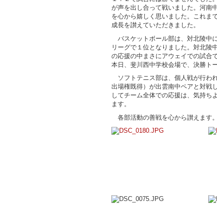
が声を出し合って戦いました。河南
を心から嬉しく思いました。これま
成長を讃えていただきました。
バスケットボール部は、対北陵中に6
リーグで１位となりました。対北陵
の応援の中まさにアウェイでの試合
本日、斐川西中学校会場で、決勝ト
ソフトテニス部は、個人戦が行われ
出場権既得）が出雲南中ペアと対戦
してチーム全体での応援は、気持ち
ます。
各部活動の善戦を心から讃えます