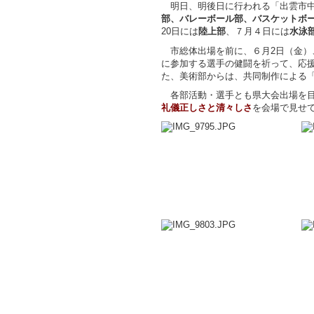
明日、明後日に行われる「出雲市中
部、バレーボール部、バスケットボ
20日には
陸上部
、７月４日には
水泳
市総体出場を前に、６月2日（金）
に参加する選手の健闘を祈って、応
た、美術部からは、共同制作による
各部活動・選手とも県大会出場を
礼儀正しさと清々しさ
を会場で見せ