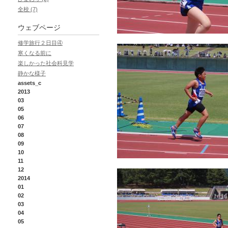
全校 (7)
ウェブページ
修学旅行２日目④
寒くなる前に
楽しかった社会科見学
静かな様子
assets_c
2013
03
05
06
07
08
09
10
11
12
2014
01
02
03
04
05