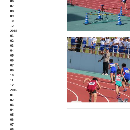
06
07
08
09
10
12
2015
01
02
03
04
05
06
07
09
10
11
12
2016
01
02
03
04
05
06
07
08