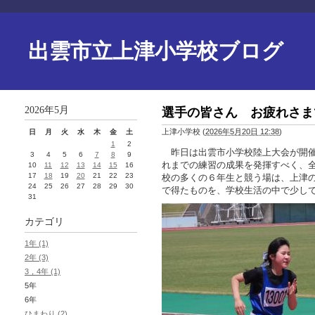
出雲市立上津小学校ブログ
2026年5月
選手の皆さん お疲れさま
上津小学校
(
2026年5月20日 12:38
)
日
月
火
水
木
金
土
1
2
昨日は出雲市小学校陸上大会が開催
3
4
5
6
7
8
9
れまでの練習の成果を発揮すべく、
10
11
12
13
14
15
16
17
18
19
20
21
22
23
校の多くの６年生と競う場は、上津
24
25
26
27
28
29
30
で得たものを、学校生活の中で少し
31
カテゴリ
1年 (1)
2年 (3)
3，4年 (1)
5年
6年
ひまわり (2)