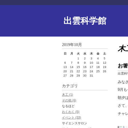
出雲科学館
2019年10月
木
日
月
火
水
木
金
土
1
2
3
4
5
6
7
8
9
10
11
12
お箸
13
14
15
16
17
18
19
20
21
22
23
24
25
26
出雲科
27
28
29
30
31
みな
カテゴリ
9月
木工 (1)
朝夕
その他 (6)
さて、
なるほど
わくわく (5)
チャ
イベント (33)
サイエンスサロン