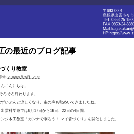
〒693-0001
島根県出雲市今市町
TEL:0853-25-150
FAX:0853-24-838
Mail:kagakukan@
HP:
https://www.i
工
の最近のブログ記事
づくり教室
学館
(
2016年9月25日 12:09
)
さんこんにちは。
もそろそろ終わります。
はずいぶんと涼しくなり、虫の声も秋めいてきましたね。
出雲科学館では9月17日から19日、22日の4日間、
レンジ木工教室「カンナで削ろう！ マイ箸づくり」を開催しました。