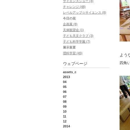
サイエンスショー (4)
チャレンジ (48)
レベルアップ☆サイエンス (8)
今日の花
企画展 (8)
天体観望会 (1)
子ども天文クラブ (3)
子ども科学学園 (7)
展示装置
理科学習 (45)
よう
四角
ウェブページ
assets_c
2013
04
05
06
07
08
09
10
11
12
2014