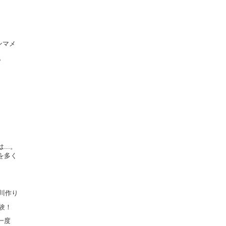
ンマメ
。
..。
を多く
川作り
験！
一度