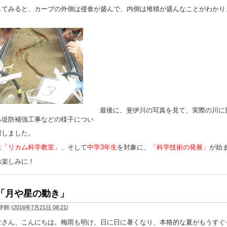
してみると、カーブの外側は侵食が盛んで、内側は堆積が盛んなことがわかり
最後に、斐伊川の写真を見て、実際の川に
る堤防補強工事などの様子につい
習しました。
は
「リカム科学教室」
、そして
中学3年生
を対象に、
「科学技術の発展」
が始
お楽しみに！
「月や星の動き」
学館
(
2016年7月21日 08:21
)
なさん、こんにちは。梅雨も明け、日に日に暑くなり、本格的な夏がもうすぐ