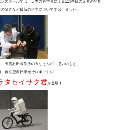
エンスホールでは、日本の科学者による113番目の元素の発見、
媒の研究など最新の科学について学習しました。
に、出雲村田製作所のみなさんのご協力のもと、
初、自立型自転車走行ロボットの
ラタセイサク君
が登場！