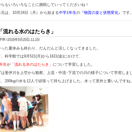
からもいろいろなことに挑戦していってくださいね！
元は、10月24日（月）から始まる
中学1年生
の
『物質の姿と状態変化』
です
「流れる水のはたらき」
学館
(
2016年9月20日 11:15
)
った夏休みも終わり、だんだんと涼しくなってきました。
科学館では9月5日(月)から16日(金)にかけて、
年生
が
「流れる水のはたらき」
について学習しました。
は斐伊川を上空から観察。上流・中流･下流での川の様子について学習しま
、200kgの水を12人で頑張って持ち上げました。水って意外と重いんですね