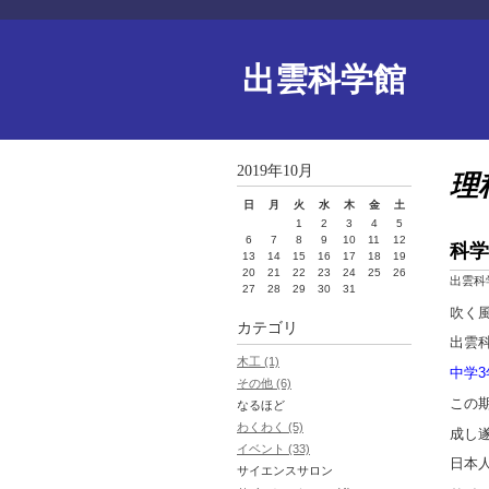
出雲科学館
2019年10月
理
日
月
火
水
木
金
土
1
2
3
4
5
6
7
8
9
10
11
12
科学
13
14
15
16
17
18
19
20
21
22
23
24
25
26
出雲科
27
28
29
30
31
吹く
カテゴリ
出雲科
木工 (1)
中学3
その他 (6)
この
なるほど
わくわく (5)
成し
イベント (33)
日本
サイエンスサロン