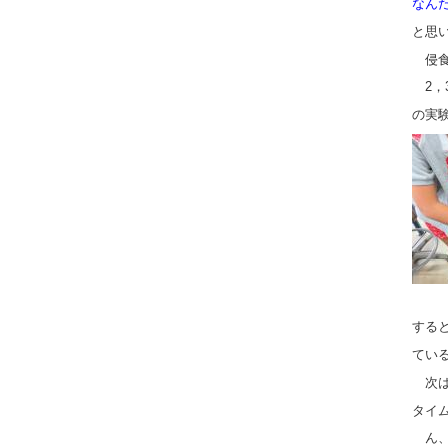
なん
と思
侵食
2，
の実
する
てい
次は
タイ
ん、