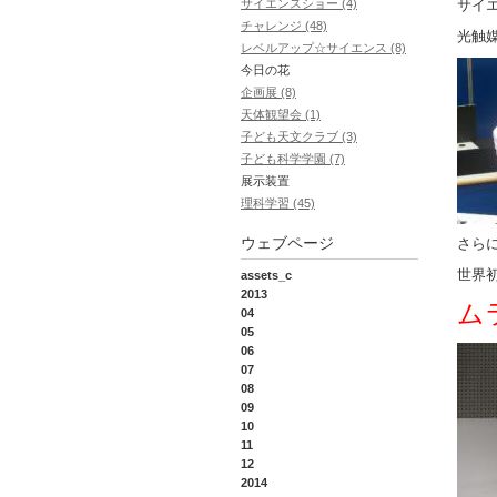
サイエンスショー (4)
サイ
チャレンジ (48)
光触
レベルアップ☆サイエンス (8)
今日の花
企画展 (8)
天体観望会 (1)
子ども天文クラブ (3)
子ども科学学園 (7)
展示装置
理科学習 (45)
ウェブページ
さら
世界
assets_c
2013
ム
04
05
06
07
08
09
10
11
12
2014