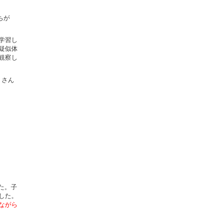
ちが
学習し
疑似体
観察し
くさん
た。子
した。
ながら