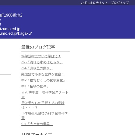
いずもオロチネット ブログトップ
1900番地2
0
3
izumo.ed.jp
zumo.ed.jp/kagaku/
最近のブログ記事
科学技術について学ぼう！
小5「流れる水のはたらき」
小4「月や星の動き」
顕微鏡で小さな世界を観察！
中2「物質どうしの化学変化」
中1「植物の世界」
☆2016年度 理科学習スタート
☆
雪は天からの手紙！その意味
は・・・？
小学校生活最後の科学館理科学
習
中1「光と音の世界」
月別
アーカイブ