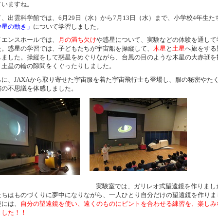
ていますね。
、出雲科学館では、
6
月
29
日（水）から
7
月
13
日（水）まで、小学校
4
年生た
や星の動き」
について学習しました。
エンスホールでは、
月の満ち欠け
や惑星について、実験などの体験を通して
た。惑星の学習では、子どもたちが宇宙船を操縦して、
木星
と
土星
へ旅をする
しました。操縦をして惑星をめぐりながら、台風の目のような木星の大赤班を
、土星の輪の隙間をくぐったりしました。
に、
JAXA
から取り寄せた宇宙服を着た宇宙飛行士も登場し、服の秘密やた
宙の不思議を体感しました。
実験室では、ガリレオ式望遠鏡を作りまし
たちはものづくりに夢中になりながら、一人ひとり自分だけの望遠鏡を作りま
後には、
自分の望遠鏡を使い、遠くのものにピントを合わせる練習を、楽しみ
ました！！