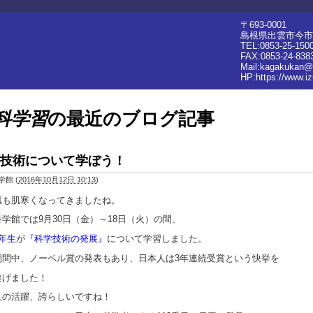
〒693-0001
島根県出雲市今市町
TEL:0853-25-150
FAX:0853-24-838
Mail:kagakukan@
HP:
https://www.i
科学習
の最近のブログ記事
技術について学ぼう！
学館
(
2016年10月12日 10:13
)
風も肌寒くなってきましたね。
学館では9月30日（金）～18日（火）の間、
年生
が
『科学技術の発展』
について学習しました。
期間中、ノーベル賞の発表もあり、日本人は3年連続受賞という快挙を
遂げました！
人の活躍、誇らしいですね！