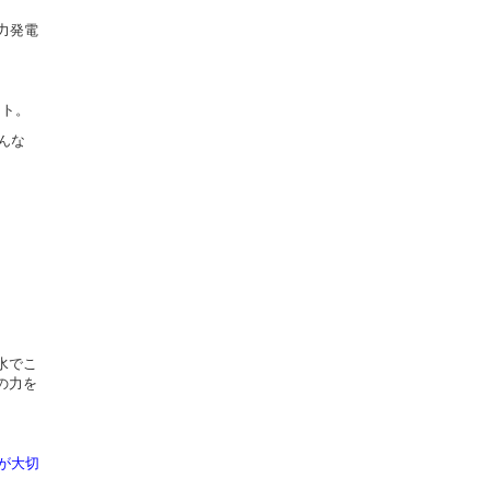
力発電
ット。
んな
水でこ
の力を
が大切