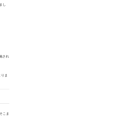
まし
施され
まりま
そこま