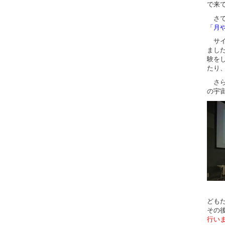
で来
さて
「月
サイ
まし
験を
たり
さら
の宇
ども
その
行い