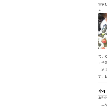
実験
た。
てい
て学
次
す。
小4
出雲科
み