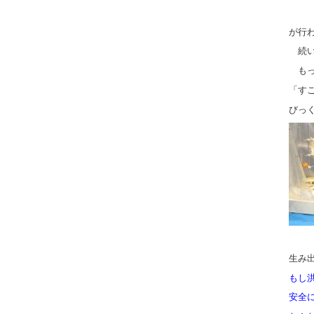
が行
続い
もっ
「す
びっ
生み出
もし
安全