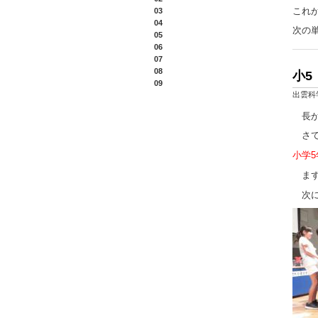
これ
03
04
次の単
05
06
07
08
小5
09
出雲科
長か
さて、
小学5
まず
次に