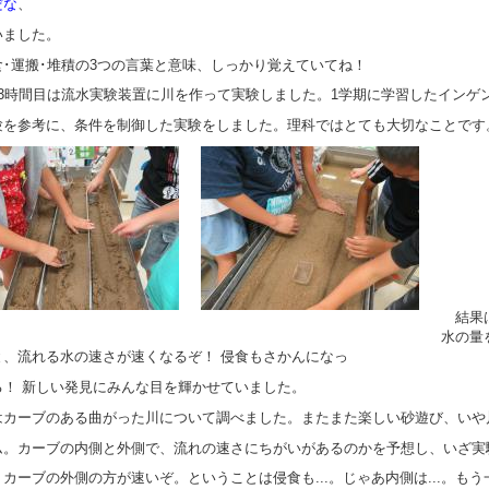
だな
、
いました。
･運搬･堆積の3つの言葉と意味、しっかり覚えていてね！
3時間目は流水実験装置に川を作って実験しました。1学期に学習したインゲ
験を参考に、条件を制御した実験をしました。理科ではとても大切なことです
結果は.
水の量
と、流れる水の速さが速くなるぞ！ 侵食もさかんになっ
る！ 新しい発見にみんな目を輝かせていました。
カーブのある曲がった川について調べました。またまた楽しい砂遊び、いや
ム。カーブの内側と外側で、流れの速さにちがいがあるのかを予想し、いざ実
カーブの外側の方が速いぞ。ということは侵食も...。じゃあ内側は...。もう