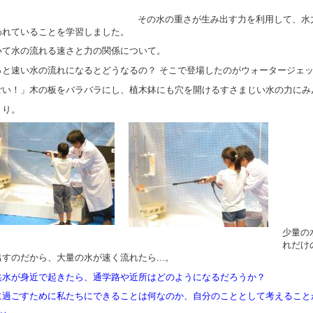
その水の重さが生み出す力を利用して、水
われていることを学習しました。
て水の流れる速さと力の関係について。
と速い水の流れになるとどうなるの？ そこで登場したのがウォータージェ
ごい！」木の板をバラバラにし、植木鉢にも穴を開けるすさまじい水の力にみ
くり。
少量の
れだけ
すのだから、大量の水が速く流れたら...。
洪水が身近で起きたら、通学路や近所はどのようになるだろうか？
に過ごすために私たちにできることは何なのか、自分のこととして考えること