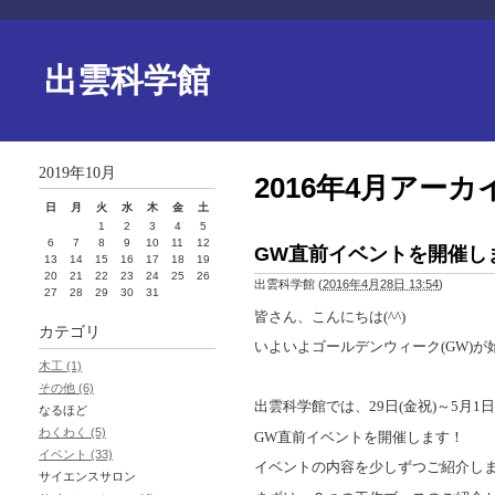
出雲科学館
2019年10月
2016年4月アーカ
日
月
火
水
木
金
土
1
2
3
4
5
6
7
8
9
10
11
12
GW直前イベントを開催し
13
14
15
16
17
18
19
20
21
22
23
24
25
26
出雲科学館
(
2016年4月28日 13:54
)
27
28
29
30
31
皆さん、こんにちは
(^^)
カテゴリ
いよいよゴールデンウィーク
(GW)
が
木工 (1)
その他 (6)
出雲科学館では、
29
日
(
金祝
)
～
5
月
1
日
なるほど
わくわく (5)
GW
直前イベントを開催します！
イベント (33)
イベントの内容を少しずつご紹介しま
サイエンスサロン