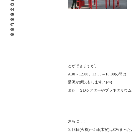
03
04
05
06
07
08
09
とができますが、
9:30
～
12:00
、
13:30
～
16:00
の間は
講師が解説もしますよ
(^^)
また、３
D
シアターやプラネタリウム
さらに！！
5
月
3
日
(
火祝
)
～
5
日
(
木祝
)
は
GW
まった