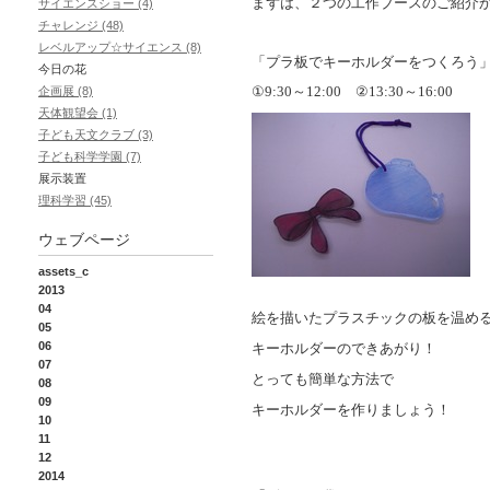
まずは、２つの工作ブースのご紹介
サイエンスショー (4)
チャレンジ (48)
レベルアップ☆サイエンス (8)
「プラ板でキーホルダーをつくろう
今日の花
①
9:30
～
12:00
②
13:30
～
16:00
企画展 (8)
天体観望会 (1)
子ども天文クラブ (3)
子ども科学学園 (7)
展示装置
理科学習 (45)
ウェブページ
assets_c
2013
04
絵を描いたプラスチックの板を温め
05
06
キーホルダーのできあがり！
07
とっても簡単な方法で
08
09
キーホルダーを作りましょう！
10
11
12
2014