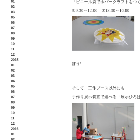
01
「ビニール袋でホバークラフトをつ
02
①
9:30
～
12:00
②
13:30
～
16:00
03
05
06
07
08
09
10
11
12
2015
ぼう
!
01
02
03
04
05
そして、工作ブース以外にも
06
手作り展示装置で遊べる「展示ひろ
07
08
09
10
11
12
2016
01
02