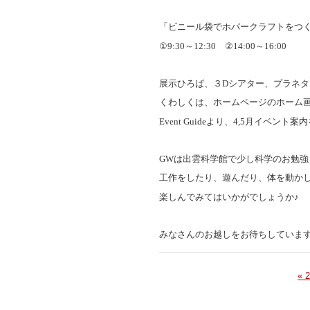
「ビニール袋でホバークラフトをつ
①
9:30
～
12:30
②
14:00
～
16:00
展示ひろば、３
D
シアター、プラネタ
くわしくは、ホームページのホーム
Event Guide
より、
4,5
月イベント案内
GW
は出雲科学館で少し科学のお勉強
工作をしたり、遊んだり、体を動か
楽しんでみてはいかがでしょうか♪
みなさんのお越しをお待ちしていま
« 