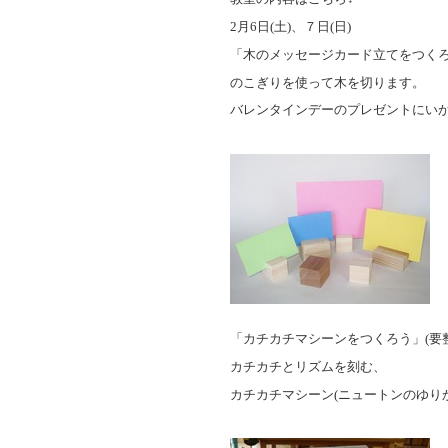
2
月
6
日
(
土
)
、７日
(
日
)
「木のメッセージカード立てをつ
のこぎりを使って木を切ります。
バレンタインデーのプレゼントにい
「カチカチマシーンをつくろう」
(
要
カチカチとリズムを刻む、
カチカチマシーン
(
ニュートンのゆり