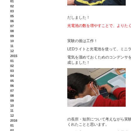
01
02
03
05
だしました！
06
光電池の数を増やすことで、よりた
07
08
09
実験の後は工作！
10
11
LEDライトと光電池を使って、ミニ
12
2015
電気を溜めておくためのコンデンサ
01
成しました！
02
03
04
05
06
07
08
09
10
11
12
の長所・短所について考えながら実
2016
くれたことと思います。
01
02