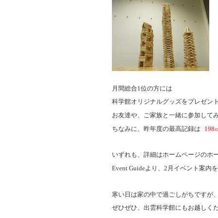
月間総合
1
位の方には
科学館オリジナルグッズをプレゼン
お友達や、ご家族と一緒に参加して
ちなみに、昨年度の最高記録は
198
いずれも、詳細はホームページのホ
Event Guide
より、
2
月イベント案内を
寒い日は家の中で過ごしがちですが
ぜひぜひ、出雲科学館にもお越しく