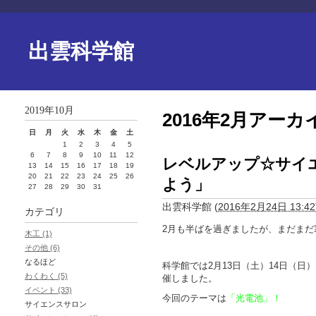
出雲科学館
2019年10月
2016年2月アーカ
日
月
火
水
木
金
土
1
2
3
4
5
6
7
8
9
10
11
12
レベルアップ☆サイ
13
14
15
16
17
18
19
20
21
22
23
24
25
26
よう」
27
28
29
30
31
出雲科学館
(
2016年2月24日 13:42
カテゴリ
2月も半ばを過ぎましたが、まだまだ
木工 (1)
その他 (6)
なるほど
科学館では2月13日（土）14日（
わくわく (5)
催しました。
イベント (33)
今回のテーマは
「光電池」！
サイエンスサロン