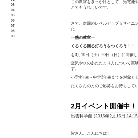
この教室をきっかけとして、光電池
03
とてもうれしいです。
04
05
06
さて、次回のレベルアップ☆サイエ
07
た、
08
09
―熱の教室―
くるくる回る灯ろうをつくろう！！
を3月19日（土）20日（日）に開催
空気や水のあたたまり方について実
す。
小学4年生～中学3年生までを対象と
たくさんの方のご応募をお待ちして
2月イベント開催中！
出雲科学館
(
2016年2月16日 14:15
皆さん、こんにちは！