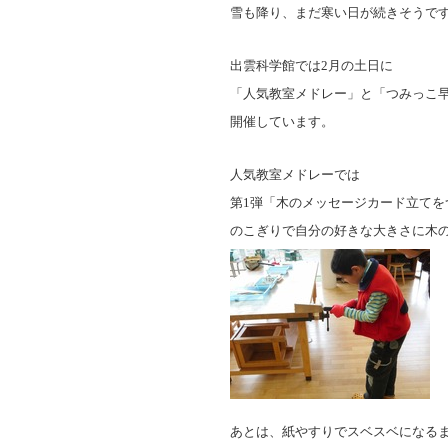
雪も降り、まだ寒い日が続きそうで
出雲科学館では
2
月の土日に
「人気教室メドレー」と「つみっこ
開催しています。
人気教室メドレーでは
第
1
弾「木のメッセージカード立てを
のこぎりで自分の好きな大きさに木
あとは、紙やすりでスベスベになる