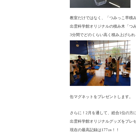
教室だけではなく、「つみっこ早積
出雲科学館オリジナルの積み木「つ
3
分間でどのくらい高く積み上げられ
缶マグネットをプレゼントします。
さらに！
2
月を通して、総合
1
位の方
出雲科学館オリジナルグッズをプレ
現在の最高記録は
177
㎝！！