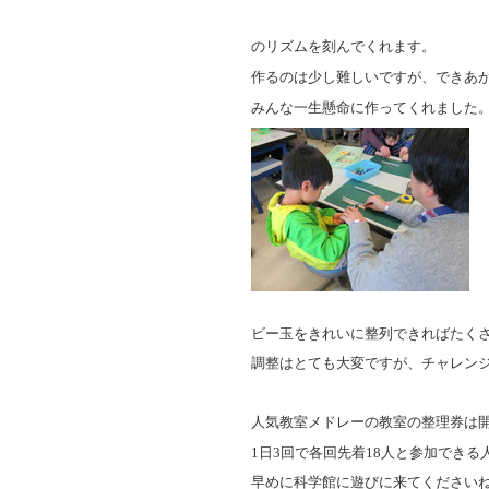
のリズムを刻んでくれます。
作るのは少し難しいですが、できあ
みんな一生懸命に作ってくれました
ビー玉をきれいに整列できればたく
調整はとても大変ですが、チャレン
人気教室メドレーの教室の整理券は
1
日
3
回で各回先着
18
人と参加できる
早めに科学館に遊びに来てください