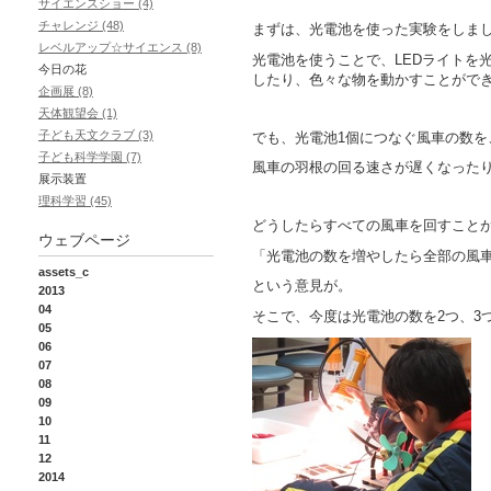
サイエンスショー (4)
チャレンジ (48)
まずは、光電池を使った実験をしま
レベルアップ☆サイエンス (8)
光電池を使うことで、LEDライトを
今日の花
したり、色々な物を動かすことがで
企画展 (8)
天体観望会 (1)
子ども天文クラブ (3)
でも、光電池1個につなぐ風車の数を
子ども科学学園 (7)
風車の羽根の回る速さが遅くなった
展示装置
理科学習 (45)
どうしたらすべての風車を回すこと
ウェブページ
「光電池の数を増やしたら全部の風
assets_c
という意見が。
2013
04
そこで、今度は光電池の数を2つ、3
05
06
07
08
09
10
11
12
2014