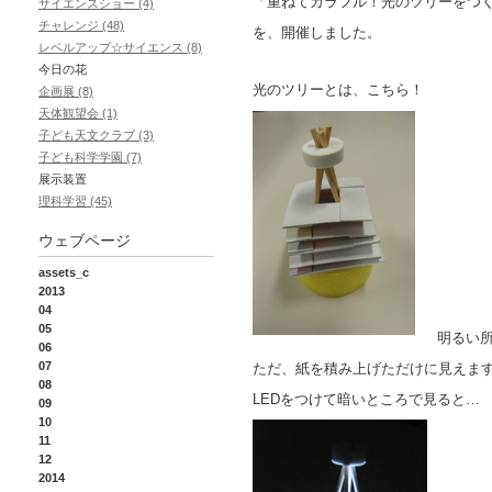
「重ねてカラフル！光のツリーをつ
サイエンスショー (4)
チャレンジ (48)
を、開催しました。
レベルアップ☆サイエンス (8)
今日の花
光のツリーとは、こちら！
企画展 (8)
天体観望会 (1)
子ども天文クラブ (3)
子ども科学学園 (7)
展示装置
理科学習 (45)
ウェブページ
assets_c
2013
04
05
明るい
06
07
ただ、紙を積み上げただけに見えま
08
LEDをつけて暗いところで見ると…
09
10
11
12
2014