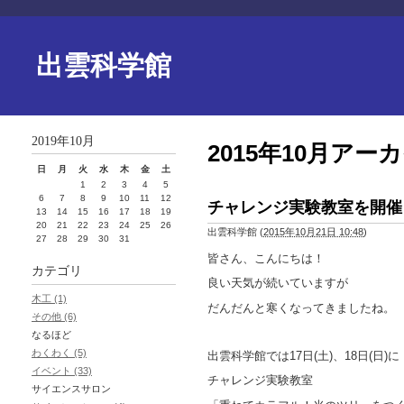
出雲科学館
2019年10月
2015年10月アー
日
月
火
水
木
金
土
1
2
3
4
5
6
7
8
9
10
11
12
チャレンジ実験教室を開催
13
14
15
16
17
18
19
20
21
22
23
24
25
26
出雲科学館
(
2015年10月21日 10:48
)
27
28
29
30
31
皆さん、こんにちは！
カテゴリ
良い天気が続いていますが
木工 (1)
だんだんと寒くなってきましたね。
その他 (6)
なるほど
わくわく (5)
出雲科学館では17日(土)、18日(日)に
イベント (33)
チャレンジ実験教室
サイエンスサロン