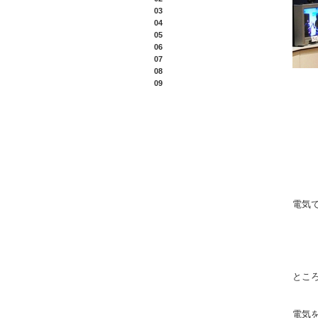
03
04
05
06
07
08
09
電気
とこ
電気