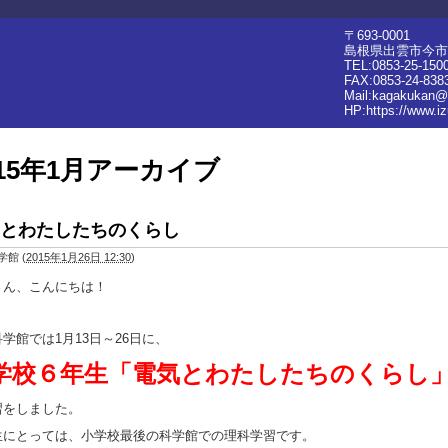
〒693-0001
島根県出雲市今市町
TEL:0853-25-150
FAX:0853-24-838
Mail:kagakukan@
HP:
https://www.i
015年1月アーカイブ
とわたしたちのくらし
学館
(
2015年1月26日 12:30
)
さん、こんにちは！
学館では1月13日～26日に、
学校６年生「電気とわたしたちのくらし
習をしました。
生にとっては、小学校最後の科学館での理科学習です。