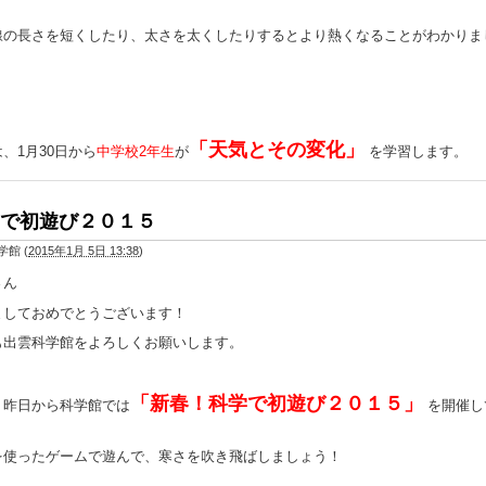
線の長さを短くしたり、太さを太くしたりするとより熱くなることがわかりま
「天気とその変化」
、1月30日から
中学校2年生
が
を学習します。
で初遊び２０１５
学館
(
2015年1月 5日 13:38
)
さん
ましておめでとうございます！
も出雲科学館をよろしくお願いします。
「新春！科学で初遊び２０１５」
、昨日から科学館では
を開催し
。
を使ったゲームで遊んで、寒さを吹き飛ばしましょう！