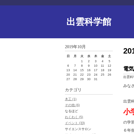
出雲科学館
2019年10月
2
日
月
火
水
木
金
土
1
2
3
4
5
6
7
8
9
10
11
12
電気
13
14
15
16
17
18
19
20
21
22
23
24
25
26
出雲科
27
28
29
30
31
みな
カテゴリ
木工 (1)
出雲科
その他 (6)
小
なるほど
わくわく (5)
の学
イベント (33)
サイエンスサロン
６年