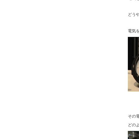
どう
電気
その
どの