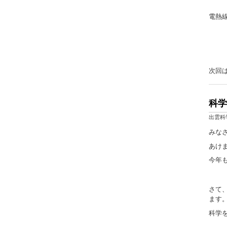
電熱
次回は
科学
出雲科
みな
あけ
今年
さて
ます
科学