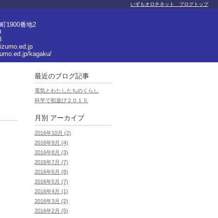
いずもオロチネット ブログトップ
1900番地2
0
3
izumo.ed.jp
zumo.ed.jp/kagaku/
最近のブログ記事
電気とわたしたちのくらし
科学で初遊び２０１５
月別
アーカイブ
2016年10月 (2)
2016年9月 (4)
2016年8月 (3)
2016年7月 (7)
2016年6月 (8)
」
2016年5月 (7)
2016年4月 (1)
2016年3月 (2)
2016年2月 (5)