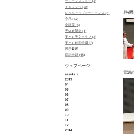
サイエンスショー (4)
チャレンジ (48)
1時
レベルアップ☆サイエンス (8)
今日の花
企画展 (8)
天体観望会 (1)
子ども天文クラブ (3)
子ども科学学園 (7)
展示装置
理科学習 (45)
ウェブページ
電源
assets_c
2013
04
05
06
07
08
09
10
11
12
2014