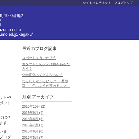
いずもオロチネット ブログトップ
1900番地2
0
3
izumo.ed.jp
zumo.ed.jp/kagaku/
最近のブログ記事
ロボットをうごかそう
カタツムリのツノは何本あるだ
ろう？
化学変化ってどんなもの？
わくわくかがくひろば 6月教
室 「色もようが変わるコマ」
月別
アーカイブ
ットや
ボット
2016年10月 (2)
2016年9月 (4)
ではそ
2016年8月 (3)
ます。
2016年7月 (7)
いま
2016年6月 (8)
プログ
2016年5月 (7)