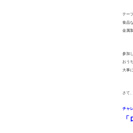
テー
食品
金属
参加
おう
大事
さて
チャ
「