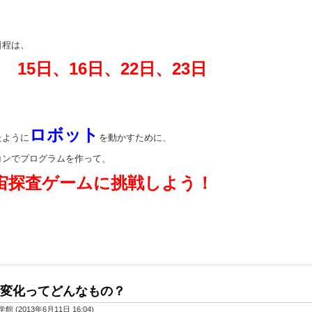
。
日程は、
月 15日、16日、22日、23日
。
ロボット
たように
を動かすために、
コンでプログラムを作って、
宙探査ゲームに挑戦しよう！
変化ってどんなもの？
学館
(
2013年6月11日 16:04
)