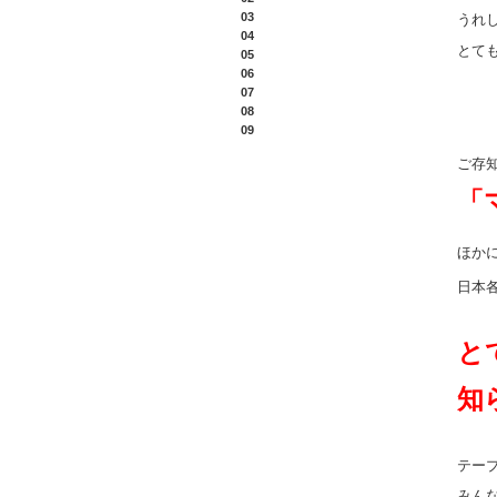
03
うれ
04
とて
05
06
07
08
09
ご存
「
ほか
日本
と
知
テー
みん