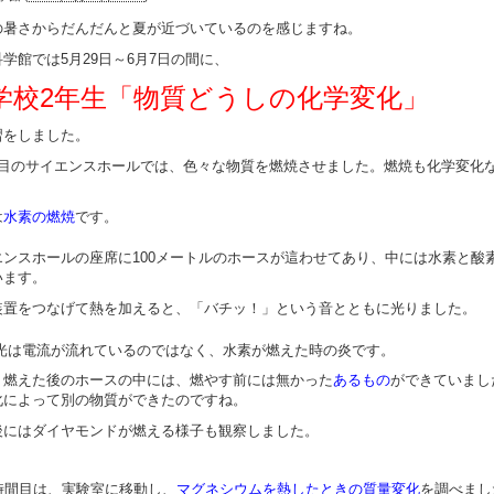
の暑さからだんだんと夏が近づいているのを感じますね。
学館では5月29日～6月7日の間に、
学校2年生「物質どうしの化学変化」
習をしました。
間目のサイエンスホールでは、色々な物質を燃焼させました。燃焼も化学変化
は
水素の燃焼
です。
エンスホールの座席に100メートルのホースが這わせてあり、中には水素と酸
います。
装置をつなげて熱を加えると、「バチッ！」という音とともに光りました。
光は電流が流れているのではなく、水素が燃えた時の炎です。
、燃えた後のホースの中には、燃やす前には無かった
あるもの
ができていまし
化によって別の物質ができたのですね。
後にはダイヤモンドが燃える様子も観察しました。
3時間目は、実験室に移動し、
マグネシウムを熱したときの質量変化
を調べまし