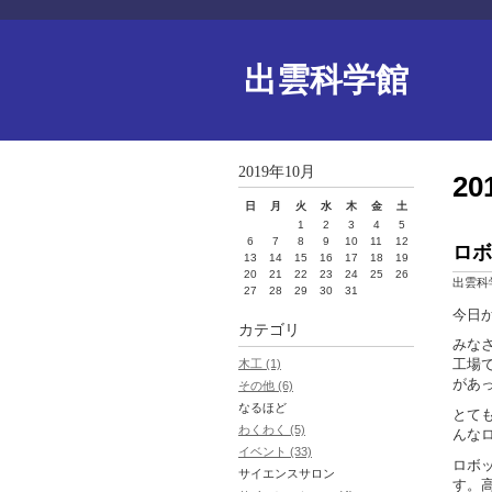
出雲科学館
2019年10月
2
日
月
火
水
木
金
土
1
2
3
4
5
6
7
8
9
10
11
12
ロボ
13
14
15
16
17
18
19
20
21
22
23
24
25
26
出雲科
27
28
29
30
31
今日
カテゴリ
みな
工場
木工 (1)
があ
その他 (6)
なるほど
とて
わくわく (5)
んな
イベント (33)
ロボ
サイエンスサロン
す。