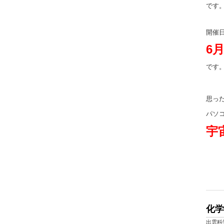
です
開催
6
です
思っ
パソ
宇
化学
出雲科