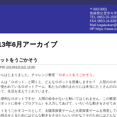
〒693-0001
島根県出雲市今市町
TEL:0853-25-150
FAX:0853-24-838
Mail:kagakukan@
HP:
https://www.i
013年6月アーカイブ
ットをうごかそう
学館
(
2013年6月15日 18:08
)
からはじまりました。チャレンジ教室「
ロボットをうごかそう
」
さんは「ロボット」と聞くと、どんなロボットを想像しますか？ 人型のロボ
で使われているロボットアーム、私たちの身のまわりには本当にたくさんのロ
って、生活を支えてくれています。
も便利なロボットですが、人間の命令がないと動いてはくれません。この教室
ロボットに命令（プログラム）を入力してあげて、いろいろな動きをさせてみ
ットをうごかすコースとして、太陽系探査ゲームと火星探査ゲームを用意して
高得点をとるためにはどんな動きをさせたらいいのかな？そのためにはどんな