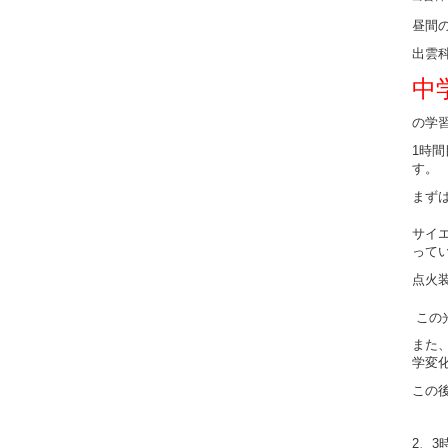
昼間
出雲科
中
の学
1時
す。
まず
サイ
って
点火
この
また
学変
この
2、