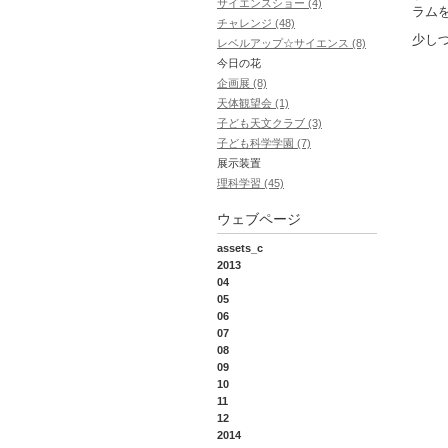
サイエンスショー (4)
ラム
チャレンジ (48)
少し
レベルアップ☆サイエンス (8)
今日の花
企画展 (8)
天体観望会 (1)
子ども天文クラブ (3)
子ども科学学園 (7)
展示装置
理科学習 (45)
ウェブページ
assets_c
2013
04
05
06
07
08
09
10
11
12
2014