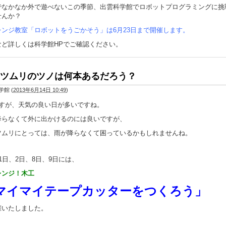
でなかなか外で遊べないこの季節、出雲科学館でロボットプログラミングに挑
せんか？
レンジ教室「ロボットをうごかそう」は6月23日まで開催します。
など詳しくは科学館HPでご確認ください。
ツムリのツノは何本あるだろう？
学館
(
2013年6月14日 10:49
)
ですが、天気の良い日が多いですね。
降らなくて外に出かけるのには良いですが、
ツムリにとっては、雨が降らなくて困っているかもしれませんね。
1日、2日、8日、9日には、
レンジ！木工
マイマイテープカッターをつくろう」
催いたしました。