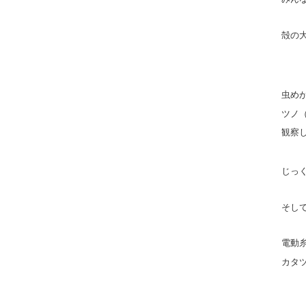
殻の
虫め
ツノ
観察
じっ
そし
電動
カタ