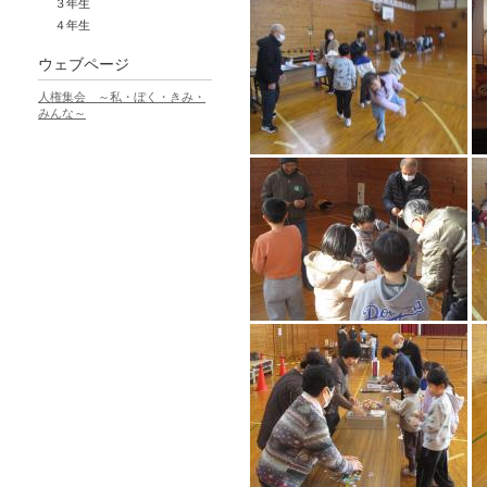
３年生
４年生
ウェブページ
人権集会 ～私・ぼく・きみ・
みんな～