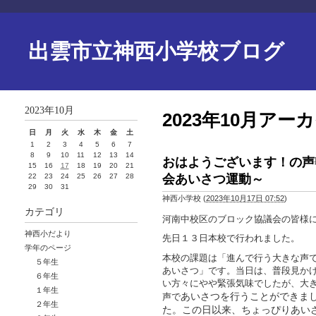
出雲市立神西小学校ブログ
2023年10月
2023年10月アー
日
月
火
水
木
金
土
1
2
3
4
5
6
7
8
9
10
11
12
13
14
おはようございます！の声
15
16
17
18
19
20
21
会あいさつ運動～
22
23
24
25
26
27
28
29
30
31
神西小学校
(
2023年10月17日 07:52
)
カテゴリ
河南中校区のブロック協議会の皆様
神西小だより
先日１３日本校で行われました。
学年のページ
本校の課題は「進んで行う大きな声
５年生
あいさつ」です。当日は、普段見か
６年生
い方々にやや緊張気味でしたが、大
１年生
あいさつを行うことができま
声で
２年生
た。
この日以来、ちょっぴりあい