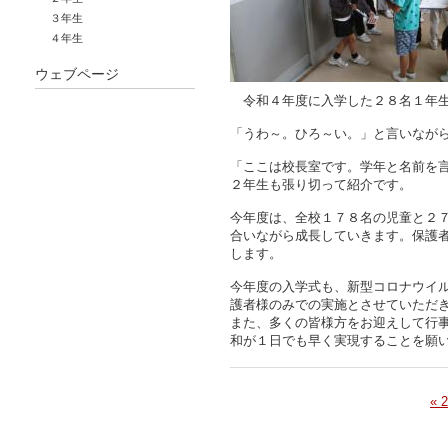
３年生
４年生
ウェブページ
令和４年度に入学した２８名１年生
「うわ～。ひろ～い。」と言いながら
「ここは校長室です。学年と名前を
２年生も張り切って紹介です。
今年度は、全校１７８名の児童と２
合いながら成長していきます。保護
します。
今年度の入学式も、新型コロナウイ
護者様のみでの実施とさせていただ
また、多くの皆様方をお迎えして行
和が１日でも早く実現することを願
« 