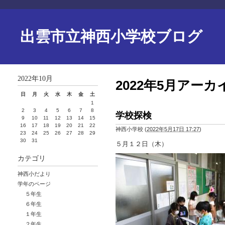
出雲市立神西小学校ブログ
2022年10月
2022年5月アーカ
日
月
火
水
木
金
土
1
2
3
4
5
6
7
8
学校探検
9
10
11
12
13
14
15
16
17
18
19
20
21
22
神西小学校
(
2022年5月17日 17:27
)
23
24
25
26
27
28
29
30
31
５月１２日（木）
カテゴリ
神西小だより
学年のページ
５年生
６年生
１年生
２年生