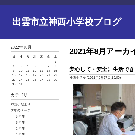
出雲市立神西小学校ブログ
2022年10月
2021年8月アーカ
日
月
火
水
木
金
土
1
2
3
4
5
6
7
8
安心して・安全に生活できる
9
10
11
12
13
14
15
16
17
18
19
20
21
22
神西小学校
(
2021年8月27日 13:03
)
23
24
25
26
27
28
29
30
31
カテゴリ
神西小だより
学年のページ
５年生
６年生
１年生
２年生